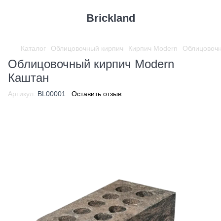
Brickland
Каталог
Облицовочный кирпич
Кирпич Modern
Облицовочн
Облицовочный кирпич Modern
Каштан
Артикул:
BL00001
Оставить отзыв