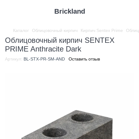
Brickland
Каталог
Облицовочный кирпич
Кирпич Sentex Prime
Облиц
Облицовочный кирпич SENTEX
PRIME Anthracite Dark
Артикул:
BL-STX-PR-SM-AND
Оставить отзыв