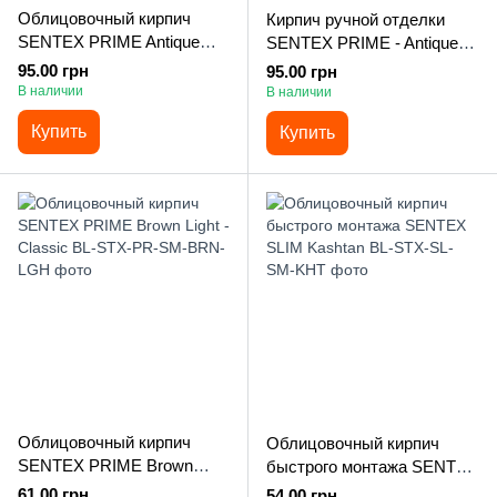
Облицовочный кирпич
Кирпич ручной отделки
SENTEX PRIME Antique
SENTEX PRIME - Antique
Brown
Black
95.00 грн
95.00 грн
В наличии
В наличии
Купить
Купить
Облицовочный кирпич
Облицовочный кирпич
SENTEX PRIME Вrown
быстрого монтажа SENTEX
Light - Сlassic
SLIM Kashtan
61.00 грн
54.00 грн