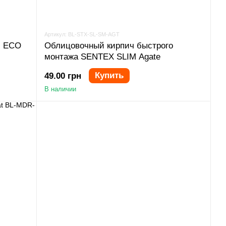
Артикул: BL-STX-SL-SM-AGT
N ECO
Облицовочный кирпич быстрого
монтажа SENTEX SLIM Agate
Купить
49.00 грн
В наличии