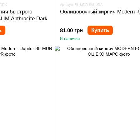
-DRK
Артикул: BL-MDR-SM-URA
пич быстрого
Облицовочный кирпич Modern -
IM Anthracite Dark
ь
Купить
81.00 грн
В наличии