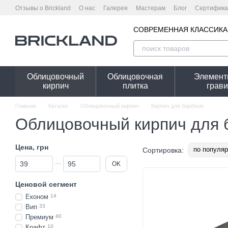
Перейти к основному контенту
Отзывы о Brickland
О нас
Галерея
Мастерам
Блог
Сертифика
Гарантийные условия
Калькулятор стоимости
Пользовательское
Калькулятор ограждения онлайн - расчет необходимого количества к
СОВРЕМЕННАЯ КЛАССИКА
Облицовочный
Облицовочная
Элемент
кирпич
плитка
грав
Главная
Каталог
Облицовочный кирпич
Кирпич для барбекю
Облицовочный кирпич для 
Цена, грн
по популяр
Сортировка:
От Цена, грн
До Цена, грн
OK
Ценовой сегмент
Економ
14
Вип
33
Премиум
40
Крафт
10