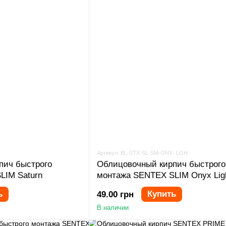
Артикул: BL-STX-SL-SM-ONX- LGH
пич быстрого
Облицовочный кирпич быстрого
LIM Saturn
монтажа SENTEX SLIM Onyx Lig
ь
Купить
49.00 грн
В наличии