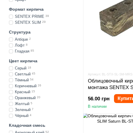
Формат кирпича
SENTEX PRIME
39
SENTEX SLIM
29
Структура
Antique
2
Лофт
8
Гладкая
85
Цвет кирпича
Серый
18
Светлый
45
Артикул: BL-STX-SL-SM-MRS
Тёмный
54
Облицовочный кир
Коричневый
26
монтажа SENTEX S
Красный
15
Оранжевый
20
Купит
56.00 грн
Желтый
5
В наличии
Зеленый
7
Чёрный
4
Кладочная смесь
Акриловый клей
52