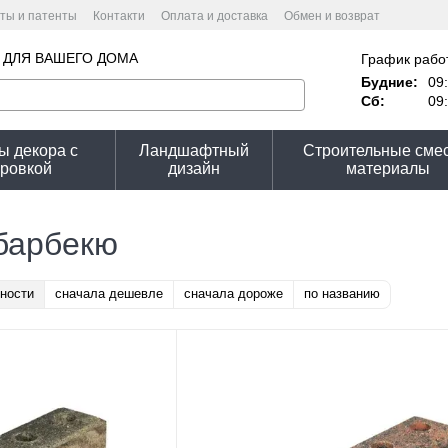
ты и патенты
Контакти
Оплата и доставка
Обмен и возврат
 соглашение
Политика конфиденциальности
ирпича.
 ДЛЯ ВАШЕГО ДОМА
График рабо
Будние:
09:
Сб:
09:
ы декора с
Ландшафтный
Строительные смес
ировкой
дизайн
материалы
барбекю
ности
сначала дешевле
сначала дороже
по названию