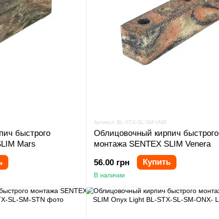
Артикул: BL-STX-SL-SM-VNR
пич быстрого
Облицовочный кирпич быстрого
LIM Mars
монтажа SENTEX SLIM Venera
ь
Купить
56.00 грн
В наличии