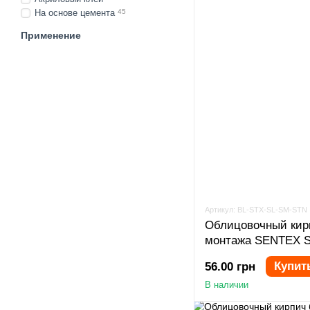
На основе цемента
45
Применение
Артикул: BL-STX-SL-SM-STN
Облицовочный кир
монтажа SENTEX S
Купит
56.00 грн
В наличии