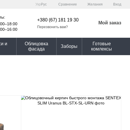
Сравнение
Укр
Рус
Желания
Вход
ты:
+380 (67) 181 19 30
Мой заказ
00–18:00
Перезвонить вам?
00–16:00
и и
Облицовка
Готовые
Заборы
фасада
комлексы