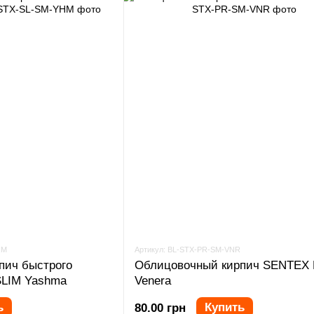
HM
Артикул: BL-STX-PR-SM-VNR
пич быстрого
Облицовочный кирпич SENTEX
LIM Yashma
Venera
ь
Купить
80.00 грн