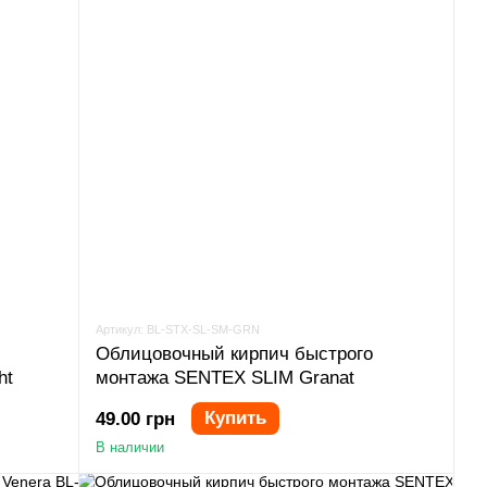
Артикул: BL-STX-SL-SM-GRN
Облицовочный кирпич быстрого
ht
монтажа SENTEX SLIM Granat
Купить
49.00 грн
В наличии