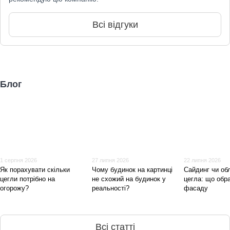
Всі відгуки
Блог
1 серпня 2026
27 липня 2026
22 липня 2026
Як порахувати скільки
Чому будинок на картинці
Сайдинг чи о
цегли потрібно на
не схожий на будинок у
цегла: що обр
огорожу?
реальності?
фасаду
Всі статті