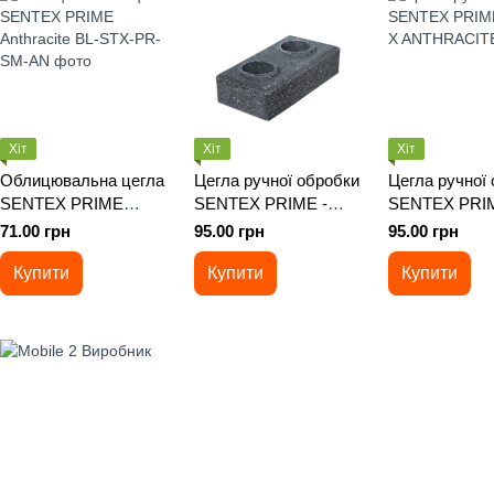
Хіт
Хіт
Хіт
Облицювальна цегла
Цегла ручної обробки
Цегла ручної
SENTEX PRIME
SENTEX PRIME -
SENTEX PRIM
Anthracite
Antique Black
LOFT X ANT
71.00 грн
95.00 грн
95.00 грн
Купити
Купити
Купити