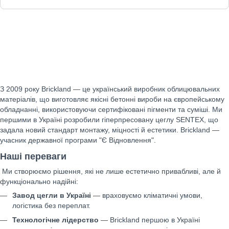
Brickland — український виробник цегли, плитки
та декоративних елементів для фасадів і
інтер'єрів
З 2009 року Brickland — це український виробник облицювальних
матеріалів, що виготовляє якісні бетонні вироби на європейському
обладнанні, використовуючи сертифіковані пігменти та суміші. Ми
першими в Україні розробили гіперпресовану цеглу SENTEX, що
задала новий стандарт монтажу, міцності й естетики. Brickland —
учасник державної програми "Є Відновлення".
Наші переваги
Ми створюємо рішення, які не лише естетично привабливі, але й
функціонально надійні:
Завод цегли в Україні
— враховуємо кліматичні умови,
логістика без переплат.
Технологічне лідерство
— Brickland першою в Україні