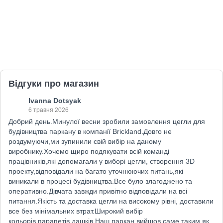
Відгуки про магазин
Ivanna Dotsyak
6 травня 2026
Добрий день.Минулої весни зробили замовлення цегли для
будівництва паркану в компанії Brickland.Довго не
роздумуючи,ми зупинили свій вибір на даному
виробнику.Хочемо щиро подякувати всій команді
працівників,які допомагали у виборі цегли, створення 3D
проекту,відповідали на багато уточнюючих питань,які
виникали в процесі будівництва.Все було злагоджено та
оперативно.Дівчата завжди привітно відповідали на всі
питання.Якість та доставка цегли на високому рівні, доставили
все без мінімальних втрат.Широкий вибір
кольорів,парапетів,дашків.Наш паркан вийшов саме таким,як