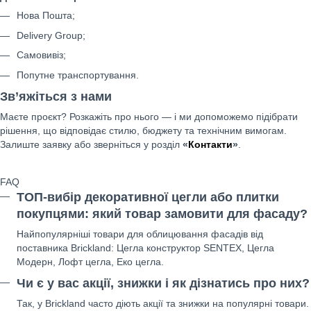
Нова Пошта;
Delivery Group;
Самовивіз;
Попутне транспортування.
Зв’яжіться з нами
Маєте проєкт? Розкажіть про нього — і ми допоможемо підібрати
рішення, що відповідає стилю, бюджету та технічним вимогам.
Залиште заявку або зверніться у розділ
«
Контакти
»
.
FAQ
ТОП-вибір декоративної цегли або плитки
покупцями: який товар замовити для фасаду?
Найпопулярніші товари для облицювання фасадів від
поставника Brickland: Цегла конструктор SENTEX, Цегла
Модерн, Лофт цегла, Еко цегла.
Чи є у вас акції, знижки і як дізнатись про них?
Так, у Brickland часто діють акції та знижки на популярні товари.