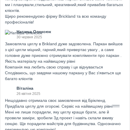
ми і планували,стильний, креативний,який привабив багатьох
клієнтів.
Щиро рекомендуємо фірму Brickland та всю команду
професіоналів!
Наташа Олексюк
30 червня 2025
Замовляла цеглу в Brikland дуже задоволена. Паркан вийшов
з цієї цегли міцний, гарний,який привертає увагу , а саме
головне дуже приємно отримувати компліменти про паркан .
Якість матеріалу на найвищому рівні
Компанія яка любить свою справу і це відчувається
Сподіваюсь, що завдяки нашому паркану у Вас з'явиться ще
багато клієнтів
Віталіна
26 квітня 2025
Нещодавно отримала своє замовлення від Брікленд.
Придбала цеглу для огорожі. Сервіс на найвищому рівні!!!!!!
Мені не лише порадили, яку цеглу краще брати, але й
провели заміри, зробили 3д проект і навіть склали вживу
секцію. Ще порадили майстрів для будівництва. Однозначно
рекомендую цю компанію!