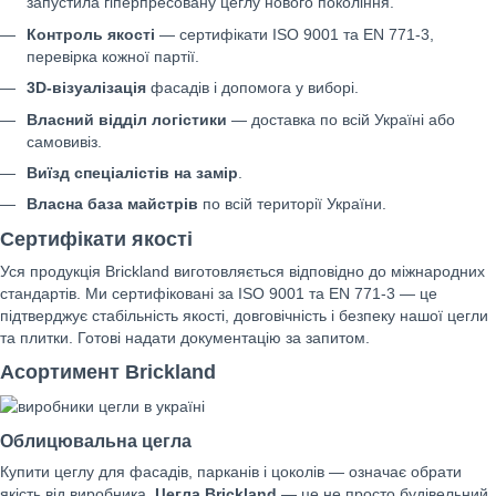
запустила гіперпресовану цеглу нового покоління.
Контроль якості
— сертифікати ISO 9001 та EN 771-3,
перевірка кожної партії.
3D-візуалізація
фасадів і допомога у виборі.
Власний відділ логістики
— доставка по всій Україні або
самовивіз.
Виїзд спеціалістів на замір
.
Власна база майстрів
по всій території України.
Сертифікати якості
Уся продукція Brickland виготовляється відповідно до міжнародних
стандартів. Ми сертифіковані за ISO 9001 та EN 771-3 — це
підтверджує стабільність якості, довговічність і безпеку нашої цегли
та плитки. Готові надати документацію за запитом.
Асортимент Brickland
Облицювальна цегла
Купити цеглу для фасадів, парканів і цоколів — означає обрати
якість від виробника.
Цегла Brickland
— це не просто будівельний