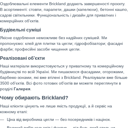
Оздоблювальні елементи Brickland додають завершеності проєкту.
В асортименті: стовпи, парапети, дашки (капелюхи), бетонні кашпо,
садові світильники. Функціональність і дизайн для приватних і
комерційних об'єктів.
Будівельні суміші
Якісне оздоблення неможливе без надійних сумішей. Ми
пропонуємо: клей для плитки та цегли; гідрофобізатори; фасадні
фарби; професійні засоби чищення цегли.
Реалізовані об’єкти
Наші матеріали використовуються у приватному та комерційному
будівництві по всій Україні. Ми пишаємося фасадами, огорожами,
барбекю-зонами, які вже втілені з Brickland. Реалізували вже більше
3500 об'єктів. Всі фото готових об'єктів ви можете переглянути в
розділі
Галерея
.
Чому обирають Brickland?
Наші клієнти цінують не лише якість продукції, а й сервіс на
кожному етапі:
Ціна від виробника цегли — без посередників і націнок.
Великий вибір кольорів і фактур — під будь-який стиль чи