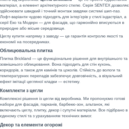
матеріал, а елемент архітектурного стилю. Серія SENTEX дозволяє
здійснювати швидкий і точний монтаж завдяки системі шип-паз.
Лофт-варіанти чудово підходять для інтер’єрів у стилі індастріал, а
серії Еко та Модерн — для фасадів, що гармонійно вписуються в
природне або міське середовище.
Цеглу купити напряму з заводу — це гарантія контролю якості та
економії на посередниках.
Облицювальна плитка
Плитка Brickland — це функціональне рішення для внутрішнього та
зовнішнього облицювання. Вона підходить для стін кухонь,
коридорів, а також для камінів та цоколів. Стійкість до вологи та
температурних перепадів забезпечує довговічність, а візуальний
ефект імітації цегляної кладки — естетику.
Комплекти з цегли
Комплексні рішення із цегли від виробника. Ми пропонуємо готові
набори для фасадів, парканів, барбекю-зон, альтанок, які
включають цеглу, плитку, декор і супутні матеріали. Все підібрано в
єдиному стилі та з урахуванням технічних вимог.
Декор та елементи огорожі