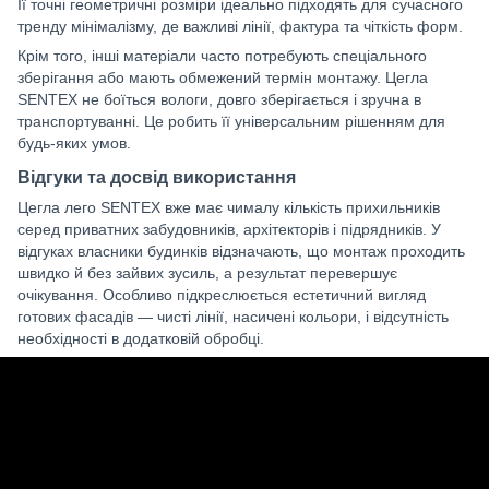
Її точні геометричні розміри ідеально підходять для сучасного
тренду мінімалізму, де важливі лінії, фактура та чіткість форм.
Крім того, інші матеріали часто потребують спеціального
зберігання або мають обмежений термін монтажу. Цегла
SENTEX не боїться вологи, довго зберігається і зручна в
транспортуванні. Це робить її універсальним рішенням для
будь-яких умов.
Відгуки та досвід використання
Цегла лего SENTEX вже має чималу кількість прихильників
серед приватних забудовників, архітекторів і підрядників. У
відгуках власники будинків відзначають, що монтаж проходить
швидко й без зайвих зусиль, а результат перевершує
очікування. Особливо підкреслюється естетичний вигляд
готових фасадів — чисті лінії, насичені кольори, і відсутність
необхідності в додатковій обробці.