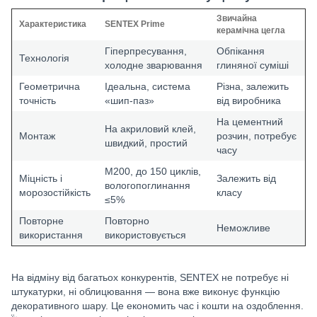
Звичайна
Характеристика
SENTEX Prime
керамічна цегла
Гіперпресування,
Обпікання
Технологія
холодне зварювання
глиняної суміші
Геометрична
Ідеальна, система
Різна, залежить
точність
«шип‑паз»
від виробника
На цементний
На акриловий клей,
Монтаж
розчин, потребує
швидкий, простий
часу
М200, до 150 циклів,
Міцність і
Залежить від
вологопоглинання
морозостійкість
класу
≤5%
Повторне
Повторно
Неможливе
використання
використовується
На відміну від багатьох конкурентів, SENTEX не потребує ні
штукатурки, ні облицювання — вона вже виконує функцію
декоративного шару. Це економить час і кошти на оздоблення.