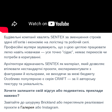
Будівельні компанії хвалять SENTEX за зменшення строків
здачі об'єктів і економію на логістиці та робочій силі.
Професійні муляри зауважують, що з цією цеглою працювати
легко навіть новачкам — усе точно "сідає", немає перекосів чи
потреби в коригуванні.
Архітектори відзначають SENTEX як матеріал, який дозволяє
втілювати нестандартні проєкти, експериментувати з
фактурами й кольорами, не виходячи за межі бюджету.
Особливо популярною є серія CRAFT — за її авторську
текстуру та унікальність.
Хочете залишити свій відгук або подивитись приклади
наживо?
Завітайте до шоуруму Brickland або перегляньте реалізовані
проєкти в
Галерея
або Instagram.