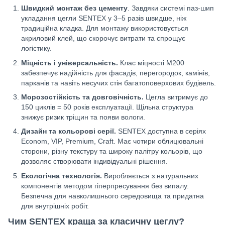
Швидкий монтаж без цементу
. Завдяки системі паз-шип
укладання цегли SENTEX у 3–5 разів швидше, ніж
традиційна кладка. Для монтажу використовується
акриловий клей, що скорочує витрати та спрощує
логістику.
Міцність і універсальність.
Клас міцності М200
забезпечує надійність для фасадів, перегородок, камінів,
парканів та навіть несучих стін багатоповерхових будівель.
Морозостійкість та довговічність.
Цегла витримує до
150 циклів = 50 років експлуатації. Щільна структура
знижує ризик тріщин та появи вологи.
Дизайн та кольорові серії.
SENTEX доступна в серіях
Econom, VIP, Premium, Craft. Має чотири облицювальні
сторони, різну текстуру та широку палітру кольорів, що
дозволяє створювати індивідуальні рішення.
Екологічна технологія.
Виробляється з натуральних
компонентів методом гіперпресування без випалу.
Безпечна для навколишнього середовища та придатна
для внутрішніх робіт.
Чим SENTEX краща за класичну цеглу?