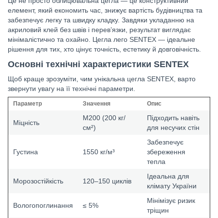
Це не просто облицювальна цегла — це конструктивний
елемент, який економить час, знижує вартість будівництва та
забезпечує легку та швидку кладку. Завдяки укладанню на
акриловий клей без швів і перев’язки, результат виглядає
мінімалістично та охайно. Цегла лего SENTEX — ідеальне
рішення для тих, хто цінує точність, естетику й довговічність.
Основні технічні характеристики SENTEX
Щоб краще зрозуміти, чим унікальна цегла SENTEX, варто
звернути увагу на її технічні параметри.
Параметр
Значення
Опис
М200 (200 кг/
Підходить навіть
Міцність
см²)
для несучих стін
Забезпечує
Густина
1550 кг/м³
збереження
тепла
Ідеальна для
Морозостійкість
120–150 циклів
клімату України
Мінімізує ризик
Вологопоглинання
≤ 5%
тріщин