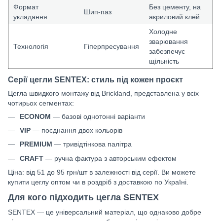
Формат
Без цементу, на
Шип-паз
укладання
акриловий клей
Холодне
зварювання
Технологія
Гіперпресування
забезпечує
щільність
Серії цегли SENTEX: стиль під кожен проєкт
Цегла швидкого монтажу від Brickland, представлена у всіх
чотирьох сегментах:
ECONOM
— базові однотонні варіанти
VIP
— поєднання двох кольорів
PREMIUM
— тривідтінкова палітра
CRAFT
— ручна фактура з авторським ефектом
Ціна: від 51 до 95 грн/шт в залежності від серії. Ви можете
купити цеглу оптом чи в роздріб з доставкою по Україні.
Для кого підходить цегла SENTEX
SENTEX — це універсальний матеріал, що однаково добре