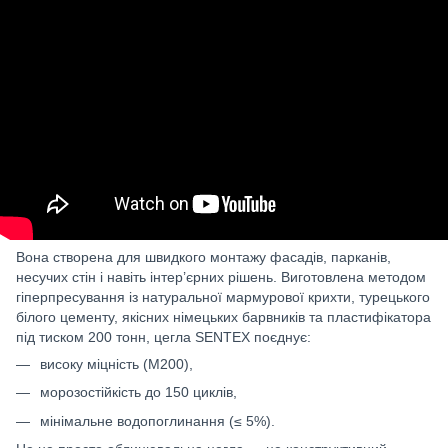
Вона створена для швидкого монтажу фасадів, парканів,
несучих стін і навіть інтер’єрних рішень. Виготовлена методом
гіперпресування із натуральної мармурової крихти, турецького
білого цементу, якісних німецьких барвників та пластифікатора
під тиском 200 тонн, цегла SENTEX поєднує:
високу міцність (М200),
морозостійкість до 150 циклів,
мінімальне водопоглинання (≤ 5%).