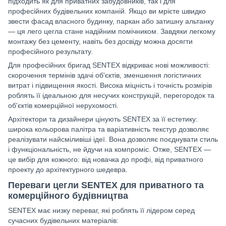
підходить як для приватних забудовників, так і для
професійних будівельних компаній. Якщо ви мрієте швидко
звести фасад власного будинку, паркан або затишну альтанку
— ця лего цегла стане надійним помічником. Завдяки легкому
монтажу без цементу, навіть без досвіду можна досягти
професійного результату.
Для професійних бригад SENTEX відкриває нові можливості:
скорочення термінів здачі об'єктів, зменшення логістичних
витрат і підвищення якості. Висока міцність і точність розмірів
роблять її ідеальною для несучих конструкцій, перегородок та
об'єктів комерційної нерухомості.
Архітектори та дизайнери цінують SENTEX за її естетику:
широка кольорова палітра та варіативність текстур дозволяє
реалізувати найсміливіші ідеї. Вона дозволяє поєднувати стиль
і функціональність, не йдучи на компроміс. Отже, SENTEX —
це вибір для кожного: від новачка до профі, від приватного
проекту до архітектурного шедевра.
Переваги цегли SENTEX для приватного та
комерційного будівництва
SENTEX має низку переваг, які роблять її лідером серед
сучасних будівельних матеріалів: