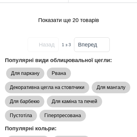
Показати ще 20 товарів
Назад
Вперед
1
з 3
Популярні види облицювальної цегли:
Для паркану
Рвана
Декоративна цегла на стовпчики
Для мангалу
Для барбекю
Для каміна та печей
Пустотіла
Гіперпресована
Популярні кольри: