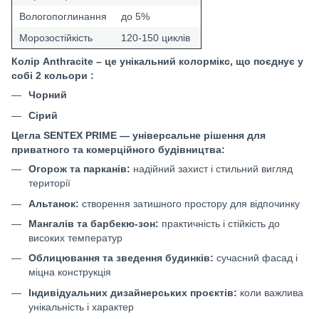
Вологопоглинання
до 5%
Морозостійкість
120-150 циклів
Колір Anthracite
– це унікальний колормікс, що поєднує у
собі 2 кольори :
Чорний
Сірий
Цегла SENTEX PRIME — універсальне рішення для
приватного та комерційного будівництва:
Огорож та парканів:
надійний захист і стильний вигляд
території
Альтанок:
створення затишного простору для відпочинку
Мангалів та барбекю-зон:
практичність і стійкість до
високих температур
Облицювання та зведення будинків:
сучасний фасад і
міцна конструкція
Індивідуальних дизайнерських проєктів:
коли важлива
унікальність і характер