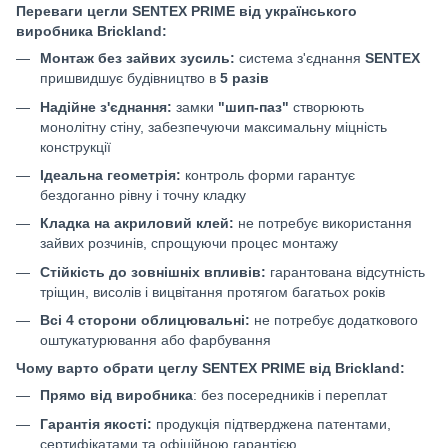
Переваги цегли SENTEX PRIME від українського
виробника Brickland:
Монтаж без зайвих зусиль:
система з'єднання
SENTEX
пришвидшує будівництво в
5 разів
Надійне з'єднання:
замки
"шип-паз"
створюють
монолітну стіну, забезпечуючи максимальну міцність
конструкції
Ідеальна геометрія:
контроль форми гарантує
бездоганно рівну і точну кладку
Кладка на акриловий клей:
не потребує використання
зайвих розчинів, спрощуючи процес монтажу
Стійкість до зовнішніх впливів:
гарантована відсутність
тріщин, висолів і вицвітання протягом багатьох років
Всі 4 сторони облицювальні:
не потребує додаткового
оштукатурювання або фарбування
Чому варто обрати цеглу SENTEX PRIME від Brickland:
Прямо від виробника
: без посередників і переплат
Гарантія якості:
продукція підтверджена патентами,
сертифікатами та офіційною гарантією