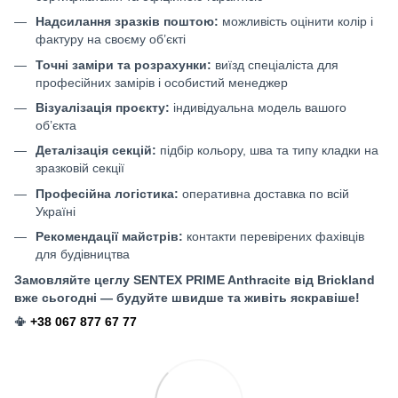
Надсилання зразків поштою:
можливість оцінити колір і
фактуру на своєму об’єкті
Точні заміри та розрахунки:
виїзд спеціаліста для
професійних замірів і особистий менеджер
Візуалізація проєкту:
індивідуальна модель вашого
об’єкта
Деталізація секцій:
підбір кольору, шва та типу кладки на
зразковій секції
Професійна логістика:
оперативна доставка по всій
Україні
Рекомендації майстрів:
контакти перевірених фахівців
для будівництва
Замовляйте цеглу SENTEX PRIME Anthracite
від Brickland
вже сьогодні — будуйте швидше та живіть яскравіше!
📳
+38 067 877 67 77