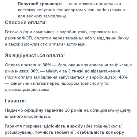
Попутний транспорт
— допоможемо організувати
доставку попутним транспортом у ваш регіон (зручно
для великих замовлень).
Способи оплати:
Готівкою (при самовивозі з виробництва), переказом на
рахунок ФОП, оплатою через термінал або у відділенні банку,
а також з можливістю оплати частинами.
Як відбувається оплата:
Оплата поетапна:
30%
— бронювання замовлення та фіксація
ціни/знижки;
30%
— мінімум за
3 тижні
до відвантаження
(після оплати замовлення запускається у виробництво);
40%
— фінальний платіж перед підбором транспорту та
організацією доставки.
Гарантія
Надаємо
офіційну гарантію 10 років
на облицювальну цеглу
власного виробництва.
Гарантія покриває:
цілісність виробу
(без тріщин/сколів/
розшарувань),
точність геометрії, стабільність кольору