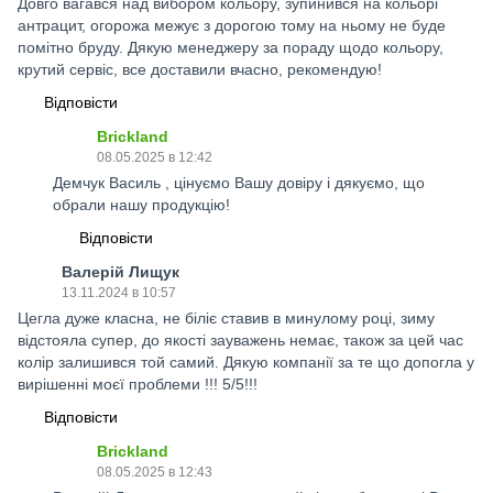
Довго вагався над вибором кольору, зупинився на кольорі
антрацит, огорожа межує з дорогою тому на ньому не буде
помітно бруду. Дякую менеджеру за пораду щодо кольору,
крутий сервіс, все доставили вчасно, рекомендую!
Відповісти
Brickland
08.05.2025 в 12:42
Демчук Василь , цінуємо Вашу довіру і дякуємо, що
обрали нашу продукцію!
Відповісти
Валерій Лищук
13.11.2024 в 10:57
Цегла дуже класна, не біліє ставив в минулому році, зиму
відстояла супер, до якості зауважень немає, також за цей час
колір залишився той самий. Дякую компанії за те що допогла у
вирішенні моєї проблеми !!! 5/5!!!
Відповісти
Brickland
08.05.2025 в 12:43