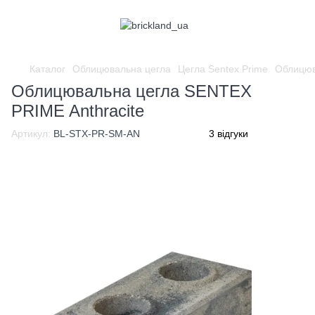
Каталог
Облицювальна цегла
Цегла Sentex Prime
Облицюв
Облицювальна цегла SENTEX
PRIME Anthracite
Артикул:
BL-STX-PR-SM-AN
3 відгуки