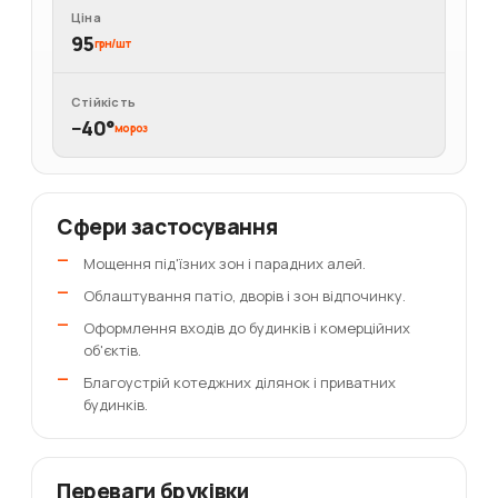
Ціна
95
грн/шт
Стійкість
−40°
мороз
Сфери застосування
Мощення під'їзних зон і парадних алей.
Облаштування патіо, дворів і зон відпочинку.
Оформлення входів до будинків і комерційних
об'єктів.
Благоустрій котеджних ділянок і приватних
будинків.
Переваги бруківки