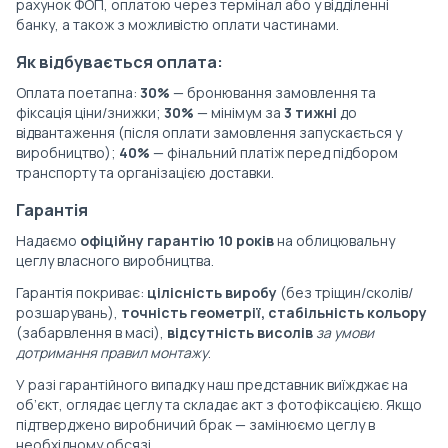
рахунок ФОП, оплатою через термінал або у відділенні
банку, а також з можливістю оплати частинами.
Як відбувається оплата:
Оплата поетапна:
30%
— бронювання замовлення та
фіксація ціни/знижки;
30%
— мінімум за
3 тижні
до
відвантаження (після оплати замовлення запускається у
виробництво);
40%
— фінальний платіж перед підбором
транспорту та організацією доставки.
Гарантія
Надаємо
офіційну гарантію 10 років
на облицювальну
цеглу власного виробництва.
Гарантія покриває:
цілісність виробу
(без тріщин/сколів/
розшарувань),
точність геометрії, стабільність кольору
(забарвлення в масі),
відсутність висолів
за умови
дотримання правил монтажу
.
У разі гарантійного випадку наш представник виїжджає на
об’єкт, оглядає цеглу та складає акт з фотофіксацією. Якщо
підтверджено виробничий брак — замінюємо цеглу в
необхідному обсязі.