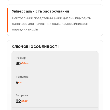
Універсальність застосування
Нейтральний представницький дизайн підходить
однаково для приватних садів, комерційних зон і
парадних входів.
Ключові особливості
Розмір
30
×20 см
Товщина
4
см
Витрата
22
шт/м²