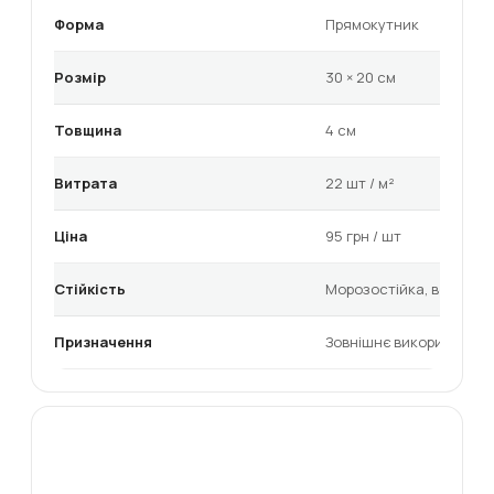
Форма
Прямокутник
Розмір
30 × 20 см
Товщина
4 см
Витрата
22 шт / м²
Ціна
95 грн / шт
Стійкість
Морозостійка, вологос
Призначення
Зовнішнє використанн