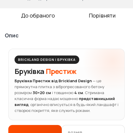
До обраного
Порівняти
Опис
BRICKLAND DESIGN | БРУКІВКА
Бруківка
Престиж
Бруківка Престиж від Brickland Design
— це
прямокутна плитка з вібропресованого бетону
розміром
30×20 см
і товщиною
4 см
. Стримана
класична форма надає мощенню
представницький
вигляд
, органічно вписується в будь-який ландшафт і
створює покриття, яке служить роками.
РОЗМІР