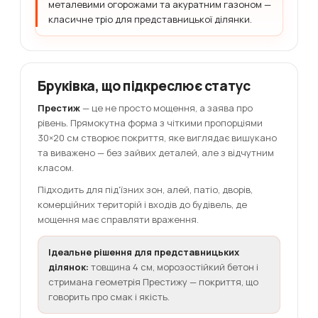
металевими огорожами та акуратним газоном —
класичне тріо для представницької ділянки.
Бруківка, що підкреслює статус
Престиж
— це не просто мощення, а заява про
рівень. Прямокутна форма з чіткими пропорціями
30×20 см створює покриття, яке виглядає вишукано
та виважено — без зайвих деталей, але з відчутним
класом.
Підходить для під'їзних зон, алей, патіо, дворів,
комерційних територій і входів до будівель, де
мощення має справляти враження.
Ідеальне рішення для представницьких
ділянок:
товщина 4 см, морозостійкий бетон і
стримана геометрія Престижу — покриття, що
говорить про смак і якість.