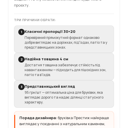
проєкту.
ТРИ ПРИЧИНИ ОБРАТИ:
Класичні пропорції 30×20
1
Перевірений прямокутний формат однаково
добре виглядає на доріжках, під'їздах, патіо та у
представницьких зонах.
Надійна товщина 4 см
2
Достатня товщина забезпечує стійкість під
навантаженням — підходить для пішохідних зон,
патіо та в'їздів.
Представницький вигляд
3
95 грн/шт — оптимальна ціна для бруківки, яка
виглядає дорого та надає ділянці статусного
характеру.
Порада дизайнера:
бруківка Престиж найкраще
виглядає у поєднанні з натуральним каменем,