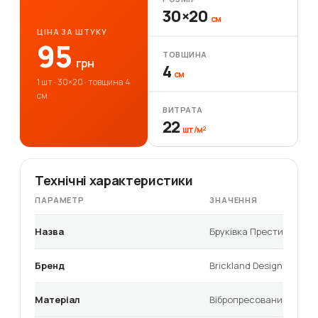
30×20
см
ЦІНА ЗА ШТУКУ
95
ТОВЩИНА
грн
4
см
1 шт · 30×20 · товщина 4
см
ВИТРАТА
22
шт/м²
Технічні характеристики
ПАРАМЕТР
ЗНАЧЕННЯ
Назва
Бруківка Престиж
Бренд
Brickland Design
Матеріал
Вібропресований бетон