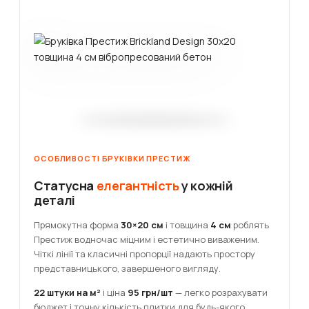
ОСОБЛИВОСТІ БРУКІВКИ ПРЕСТИЖ
Статусна
елегантність
у кожній
деталі
Прямокутна форма
30×20 см
і товщина
4 см
роблять
Престиж водночас міцним і естетично виваженим.
Чіткі лінії та класичні пропорції надають простору
представницького, завершеного вигляду.
22 штуки на м²
і ціна
95 грн/шт
— легко розрахувати
бюджет і точну кількість плитки для будь-якого