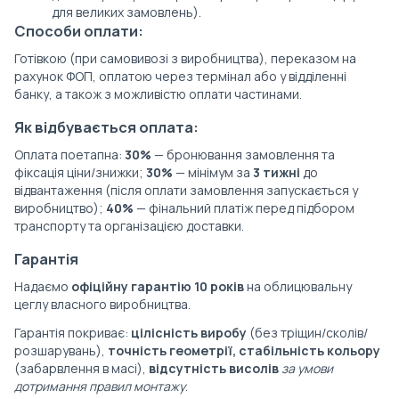
для великих замовлень).
Способи оплати:
Готівкою (при самовивозі з виробництва), переказом на
рахунок ФОП, оплатою через термінал або у відділенні
банку, а також з можливістю оплати частинами.
Як відбувається оплата:
Оплата поетапна:
30%
— бронювання замовлення та
фіксація ціни/знижки;
30%
— мінімум за
3 тижні
до
відвантаження (після оплати замовлення запускається у
виробництво);
40%
— фінальний платіж перед підбором
транспорту та організацією доставки.
Гарантія
Надаємо
офіційну гарантію 10 років
на облицювальну
цеглу власного виробництва.
Гарантія покриває:
цілісність виробу
(без тріщин/сколів/
розшарувань),
точність геометрії, стабільність кольору
(забарвлення в масі),
відсутність висолів
за умови
дотримання правил монтажу
.