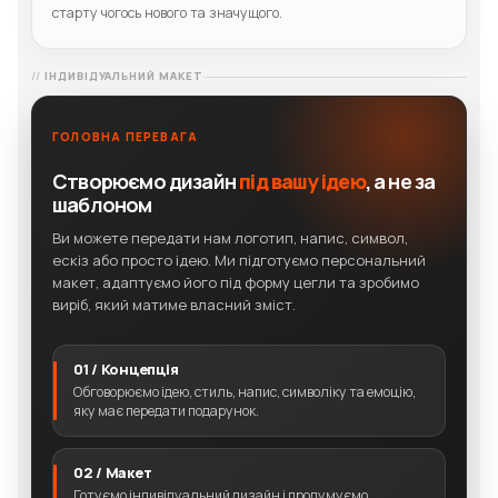
старту чогось нового та значущого.
ІНДИВІДУАЛЬНИЙ МАКЕТ
ГОЛОВНА ПЕРЕВАГА
Створюємо дизайн
під вашу ідею
, а не за
шаблоном
Ви можете передати нам логотип, напис, символ,
ескіз або просто ідею. Ми підготуємо персональний
макет, адаптуємо його під форму цегли та зробимо
виріб, який матиме власний зміст.
01 / Концепція
Обговорюємо ідею, стиль, напис, символіку та емоцію,
яку має передати подарунок.
02 / Макет
Готуємо індивідуальний дизайн і продумуємо