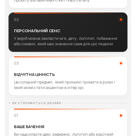
02
ПЕРСОНАЛЬНИЙ СЕНС
У виріб можна закласти ім’я, дату, логотип, побажання
або символ, який має значення саме для цієї людини.
03
ВІДЧУТНА ЦІННІСТЬ
Це солідний предмет, який приємно тримати в руках і
який може стати акцентом в інтер’єрі.
ЯК СТВОРЮЄТЬСЯ ДИЗАЙН
01
ВАШЕ БАЧЕННЯ
Ви надсилаєте ідею, референс, логотип або короткий