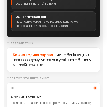
розміщення деталей на цеглі.
03 / Виготовлення
Переносимо макет на матеріал за допомогою
гравіювання з увагою до кожної деталі.
ІДЕЯ ПОДАРУНКА
Кожна велика справа
— чи то будівництво
власного дому, чи запуск успішного бізнесу —
має свій початок.
ДЛЯ ТИХ, ХТО ЦІНУЄ ЗМІСТ
01
СИМВОЛ ПОЧАТКУ
Цегла стає знаком першого кроку: нового дому, бізнесу,
проєкту або важливого життєвого етапу.