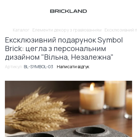
Каталог
Елементи декору з гравіюванням
Ексклюзивний п
Ексклюзивний подарунок Symbol
Brick: цегла з персональним
дизайном "Вільна, Незалежна"
Артикул:
BL-SYMBOL-03
Написати відгук