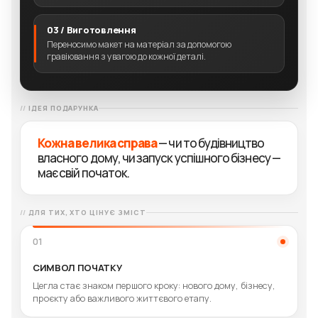
03 / Виготовлення
Переносимо макет на матеріал за допомогою
гравіювання з увагою до кожної деталі.
ІДЕЯ ПОДАРУНКА
Кожна велика справа
— чи то будівництво
власного дому, чи запуск успішного бізнесу —
має свій початок.
ДЛЯ ТИХ, ХТО ЦІНУЄ ЗМІСТ
01
СИМВОЛ ПОЧАТКУ
Цегла стає знаком першого кроку: нового дому, бізнесу,
проєкту або важливого життєвого етапу.