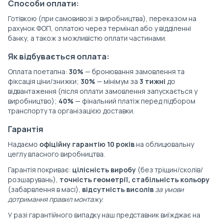
Способи оплати:
Готівкою (при самовивозі з виробництва), переказом на
рахунок ФОП, оплатою через термінал або у відділенні
банку, а також з можливістю оплати частинами.
Як відбувається оплата:
Оплата поетапна:
30%
— бронювання замовлення та
фіксація ціни/знижки;
30%
— мінімум за
3 тижні
до
відвантаження (після оплати замовлення запускається у
виробництво);
40%
— фінальний платіж перед підбором
транспорту та організацією доставки.
Гарантія
Надаємо
офіційну гарантію 10 років
на облицювальну
цеглу власного виробництва.
Гарантія покриває:
цілісність виробу
(без тріщин/сколів/
розшарувань),
точність геометрії, стабільність кольору
(забарвлення в масі),
відсутність висолів
за умови
дотримання правил монтажу
.
У разі гарантійного випадку наш представник виїжджає на