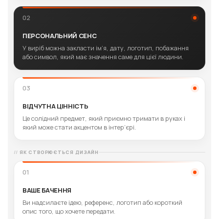
02
ПЕРСОНАЛЬНИЙ СЕНС
У виріб можна закласти ім’я, дату, логотип, побажання
або символ, який має значення саме для цієї людини.
03
ВІДЧУТНА ЦІННІСТЬ
Це солідний предмет, який приємно тримати в руках і
який може стати акцентом в інтер’єрі.
ЯК СТВОРЮЄТЬСЯ ДИЗАЙН
01
ВАШЕ БАЧЕННЯ
Ви надсилаєте ідею, референс, логотип або короткий
опис того, що хочете передати.