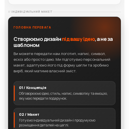
ІНДИВІДУАЛЬНИЙ МАКЕТ
ГОЛОВНА ПЕРЕВАГА
Створюємо дизайн
під вашу ідею
, а не за
шаблоном
Ви можете передати нам логотип, напис, символ,
ескіз або просто ідею. Ми підготуємо персональний
макет, адаптуємо його під форму цегли та зробимо
виріб, який матиме власний зміст.
01 / Концепція
Обговорюємо ідею, стиль, напис, символіку та емоцію,
яку має передати подарунок.
02 / Макет
Готуємо індивідуальний дизайн і продумуємо
розміщення деталей на цеглі.