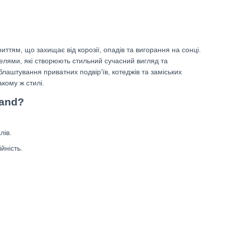
иттям, що захищає від корозії, опадів та вигорання на сонці.
лями, які створюють стильний сучасний вигляд та
облаштування приватних подвір’їв, котеджів та заміських
кому ж стилі.
land?
лів.
йність.