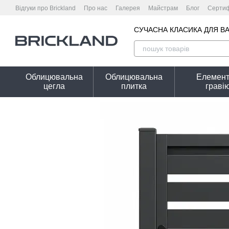
Перейти до основного контенту
Відгуки про Brickland
Про нас
Галерея
Майстрам
Блог
Сертиф
Гарантійні умови
Калькулятор вартості
Угода користувача
Полі
Калькулятор огорожі онлайн — розрахунок необхідної кількості цегли
СУЧАСНА КЛАСИКА ДЛЯ В
Облицювальна
Облицювальна
Елемент
цегла
плитка
граві