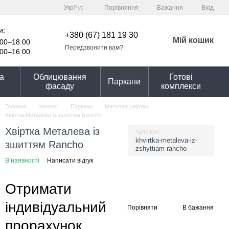
Порівняння
Укр
Рус
Бажання
Вхід
и:
+380 (67) 181 19 30
Мій кошик
00–18:00
Передзвонити вам?
00–16:00
та
Облицювання
Готові
Паркани
фасаду
комплекси
Головна
Каталог
Паркани
Металеві хвіртки
Хвіртка Металева із зшиттям Rancho
Хвіртка Металева із
Артикул
khvirtka-metaleva-iz-
зшиттям Rancho
zshyttiam-rancho
В наявності
Написати відгук
Отримати
індивідуальний
Порівняти
В бажання
прорахунок