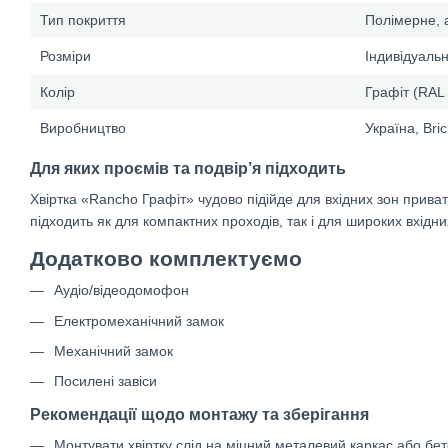
Тип покриття
Полімерне, 
Розміри
Індивідуальн
Колір
Графіт (RAL 
Виробництво
Україна, Bri
Для яких проємів та подвір’я підходить
Хвіртка «Rancho Графіт» чудово підійде для вхідних зон приватн
підходить як для компактних проходів, так і для широких вхідни
Додатково комплектуємо
Аудіо/відеодомофон
Електромеханічний замок
Механічний замок
Посилені завіси
Рекомендації щодо монтажу та зберігання
Монтувати хвіртку слід на міцний металевий каркас або бет