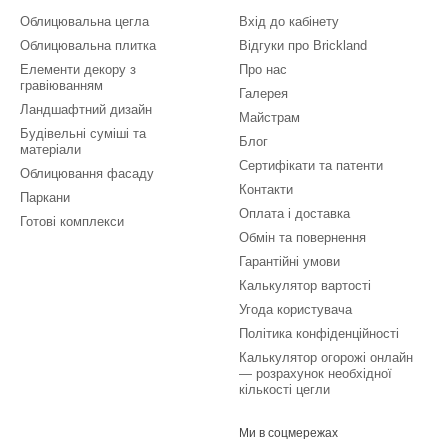
Облицювальна цегла
Вхід до кабінету
Облицювальна плитка
Відгуки про Brickland
Елементи декору з
Про нас
гравіюванням
Галерея
Ландшафтний дизайн
Майстрам
Будівельні суміші та
Блог
матеріали
Сертифікати та патенти
Облицювання фасаду
Контакти
Паркани
Оплата і доставка
Готові комплекси
Обмін та повернення
Гарантійні умови
Калькулятор вартості
Угода користувача
Політика конфіденційності
Калькулятор огорожі онлайн
— розрахунок необхідної
кількості цегли
Ми в соцмережах