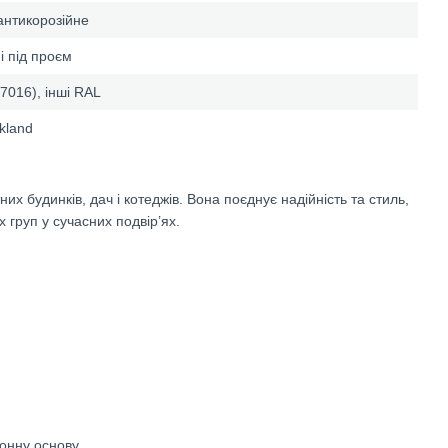
антикорозійне
і під проєм
7016), інші RAL
ckland
их будинків, дач і котеджів. Вона поєднує надійність та стиль,
х груп у сучасних подвір’ях.
онну основу.