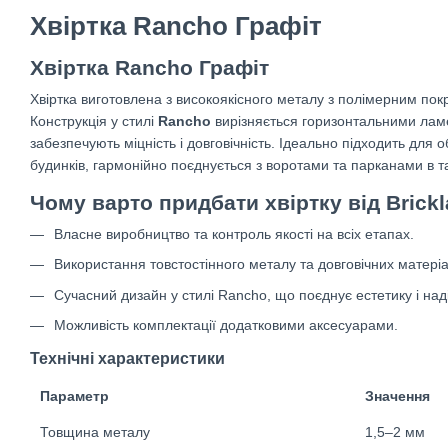
Хвіртка Rancho Графіт
Хвіртка Rancho Графіт
Хвіртка виготовлена з високоякісного металу з полімерним покр
Конструкція у стилі
Rancho
вирізняється горизонтальними ламе
забезпечують міцність і довговічність. Ідеально підходить для 
будинків, гармонійно поєднується з воротами та парканами в та
Чому варто придбати хвіртку від Brick
Власне виробництво та контроль якості на всіх етапах.
Використання товстостінного металу та довговічних матеріа
Сучасний дизайн у стилі Rancho, що поєднує естетику і наді
Можливість комплектації додатковими аксесуарами.
Технічні характеристики
Параметр
Значення
Товщина металу
1,5–2 мм