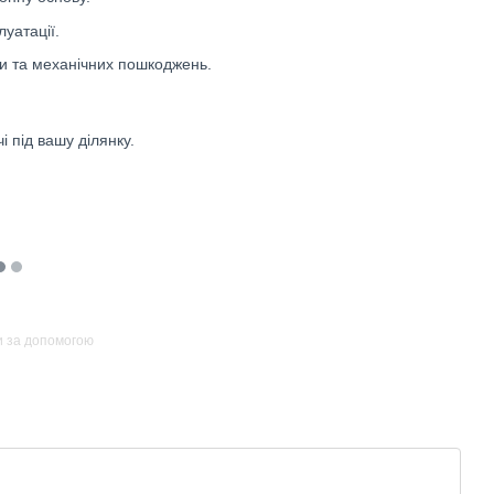
уатації.
ги та механічних пошкоджень.
 під вашу ділянку.
и за допомогою