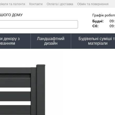
ікати та патенти
Контакти
Оплата і доставка
Обмін та повернення
тика конфіденційності
АШОГО ДОМУ
Графік робот
Будні:
09:
Сб:
09:
и декору з
Ландшафтний
Будівельні суміші 
юванням
дизайн
матеріали