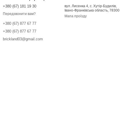
+380 (67) 181 19 30
вул. Лисенка 4, с. Хутір-Будилів,
Івано-Франківська область, 78300
Передзвонити вам?
Мапа проїзду
+380 (67) 877 67 77
+380 (67) 877 67 77
brickland03@gmail.com