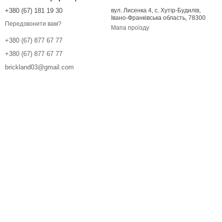
+380 (67) 181 19 30
вул. Лисенка 4, с. Хутір-Будилів,
Івано-Франківська область, 78300
Передзвонити вам?
Мапа проїзду
+380 (67) 877 67 77
+380 (67) 877 67 77
brickland03@gmail.com