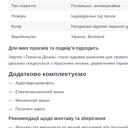
Тип покриття
Полімерне, антикорозійне
Розміри
Індивідуальні під проєм
Колір
Натуральні відтінки терасної 
Виробництво
Україна, Brickland
Для яких проємів та подвір’я підходить
Хвіртка «Терасна Дошка» стане чудовим рішенням для приватних
ідеально поєднується з терасними зонами, дерев’яними парк
Додатково комплектуємо
Аудіо/відеодомофон
Електромеханічний замок
Механічний замок
Посилені завіси
Рекомендації щодо монтажу та зберігання
Монтаж слід виконувати на міцний металевий або бетонний