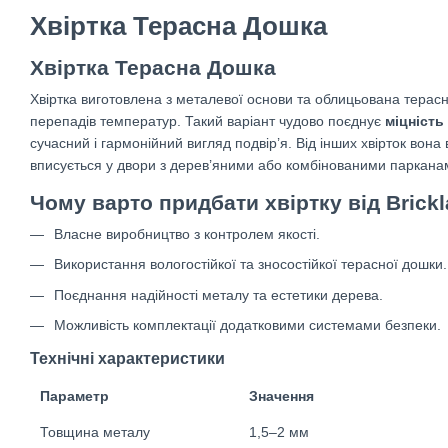
Хвіртка Терасна Дошка
Хвіртка Терасна Дошка
Хвіртка виготовлена з металевої основи та облицьована терасн
перепадів температур. Такий варіант чудово поєднує
міцність
сучасний і гармонійний вигляд подвір’я. Від інших хвірток вон
вписується у двори з дерев’яними або комбінованими паркана
Чому варто придбати хвіртку від Brick
Власне виробництво з контролем якості.
Використання вологостійкої та зносостійкої терасної дошки.
Поєднання надійності металу та естетики дерева.
Можливість комплектації додатковими системами безпеки.
Технічні характеристики
Параметр
Значення
Товщина металу
1,5–2 мм