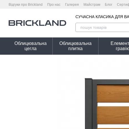
Перейти до основного контенту
Відгуки про Brickland
Про нас
Галерея
Майстрам
Блог
Сертиф
Гарантійні умови
Калькулятор вартості
Угода користувача
Полі
Калькулятор огорожі онлайн — розрахунок необхідної кількості цегли
СУЧАСНА КЛАСИКА ДЛЯ В
Облицювальна
Облицювальна
Елемент
цегла
плитка
граві