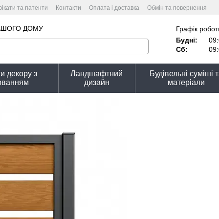
ікати та патенти
Контакти
Оплата і доставка
Обмін та повернення
тика конфіденційності
АШОГО ДОМУ
Графік робот
Будні:
09:
Сб:
09:
и декору з
Ландшафтний
Будівельні суміші 
юванням
дизайн
матеріали