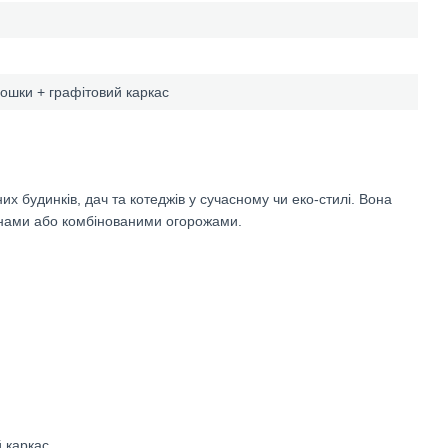
дошки + графітовий каркас
 будинків, дач та котеджів у сучасному чи еко-стилі. Вона
анами або комбінованими огорожами.
 каркас.