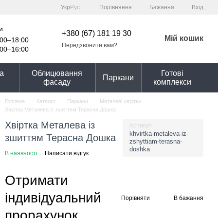
Порівняння
Укр
Рус
Бажання
Вхід
и:
+380 (67) 181 19 30
Мій кошик
00–18:00
Передзвонити вам?
00–16:00
та
Облицювання
Готові
Паркани
фасаду
комплекси
Головна
Каталог
Паркани
Металеві хвіртки
Хвіртка Металева із зшиттям Терасна Дошка
Хвіртка Металева із
Артикул
khvirtka-metaleva-iz-
зшиттям Терасна Дошка
zshyttiam-terasna-
doshka
В наявності
Написати відгук
Отримати
індивідуальний
Порівняти
В бажання
прорахунок