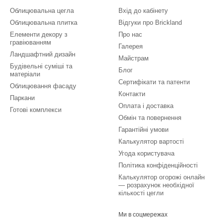
Облицювальна цегла
Вхід до кабінету
Облицювальна плитка
Відгуки про Brickland
Елементи декору з
Про нас
гравіюванням
Галерея
Ландшафтний дизайн
Майстрам
Будівельні суміші та
Блог
матеріали
Сертифікати та патенти
Облицювання фасаду
Контакти
Паркани
Оплата і доставка
Готові комплекси
Обмін та повернення
Гарантійні умови
Калькулятор вартості
Угода користувача
Політика конфіденційності
Калькулятор огорожі онлайн
— розрахунок необхідної
кількості цегли
Ми в соцмережах