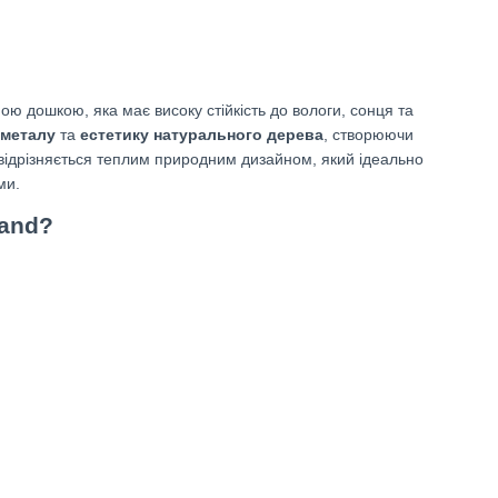
ою дошкою, яка має високу стійкість до вологи, сонця та
 металу
та
естетику натурального дерева
, створюючи
а відрізняється теплим природним дизайном, який ідеально
ми.
land?