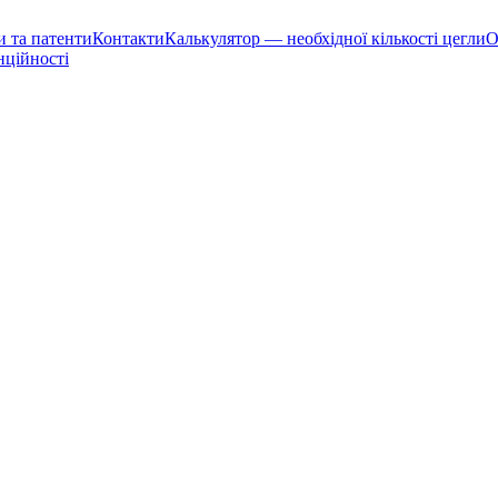
и та патенти
Контакти
Калькулятор — необхідної кількості цегли
О
нційності