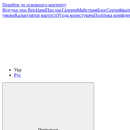
Перейти до основного контенту
Відгуки про Brickland
Про нас
Галерея
Майстрам
Блог
Сертифікат
умови
Калькулятор вартості
Угода користувача
Політика конфіде
Укр
Рус
Порівняння