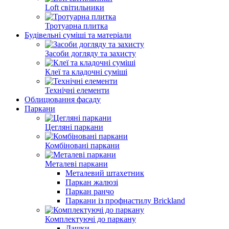
Loft світильники
Тротуарна плитка
Будівельні суміші та матеріали
Засоби догляду та захисту
Клеї та кладочні суміші
Технічні елементи
Облицювання фасаду
Паркани
Цегляні паркани
Комбіновані паркани
Металеві паркани
Металевий штахетник
Паркан жалюзі
Паркан ранчо
Паркани із профнастилу Brickland
Комплектуючі до паркану
Дашки