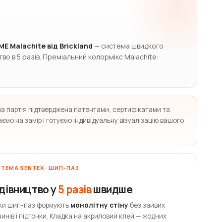
 Malachite від Brickland
— система швидкого
о в 5 разів. Преміальний колормікс Malachite:
на партія підтверджена патентами, сертифікатами та
мо на замір і готуємо індивідуальну візуалізацію вашого
ТЕМА SENTEX · ШИП-ПАЗ
дівництво у
5 разів
швидше
ки шип-паз формують
монолітну стіну
без зайвих
чинів і підгонки. Кладка на акриловий клей — жодних