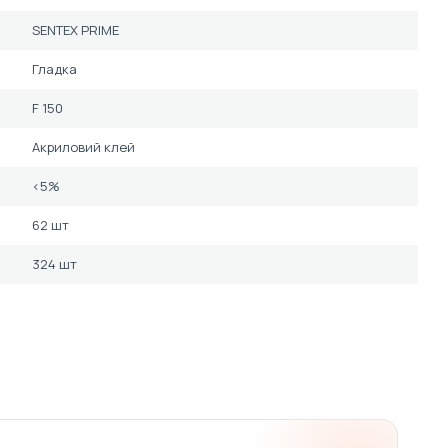
SENTEX PRIME
Гладка
F 150
Акриловий клей
<5%
62 шт
324 шт