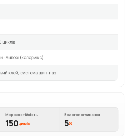
0 циклів
й · Айворі (колормікс)
вий клей, система шип-паз
Морозостійкість
Вологопоглинання
150
5
циклів
%