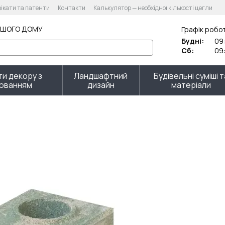
ікати та патенти
Контакти
Калькулятор — необхідної кількості цегли
кулятор вартості
Угода користувача
Політика конфіденційності
АШОГО ДОМУ
Графік робо
Будні:
09:
Сб:
09:
и декору з
Ландшафтний
Будівельні суміші т
іюванням
дизайн
матеріали