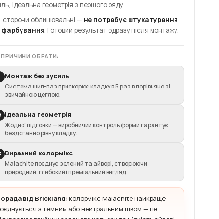
иль, ідеальна геометрія з першого ряду.
 4 сторони облицювальні —
не потребує штукатурення
 фарбування
. Готовий результат одразу після монтажу.
 ПРИЧИНИ ОБРАТИ:
Монтаж без зусиль
1
Система шип-паз прискорює кладку в 5 разів порівняно зі
звичайною цеглою.
Ідеальна геометрія
2
Жодної підгонки — виробничий контроль форми гарантує
бездоганно рівну кладку.
Виразний колормікс
3
Malachite поєднує зелений та айворі, створюючи
природний, глибокий і преміальний вигляд.
орада від Brickland:
колормікс Malachite найкраще
оєднується з темним або нейтральним швом — це