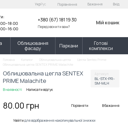
Укр
Рус
Бажання
Вхід
Порівняння
ти:
+380 (67) 181 19 30
Мій кошик
00–18:00
Передзвонити вам?
00–16:00
а
Облицювання
Готові
Паркани
фасаду
комплекси
Головна
Каталог
Облицювальна цегла
Цегла Sentex Prime
Облицювальна цегла SENTEX PRIME Malachite
Облицювальна цегла SENTEX
Артикул
BL-STX-PR-
PRIME Malachite
SM-MLH
В наявності
Написати відгук
80.00 грн
Порівняти
В бажання
%
Увійти
для відображення накопичувальної знижки