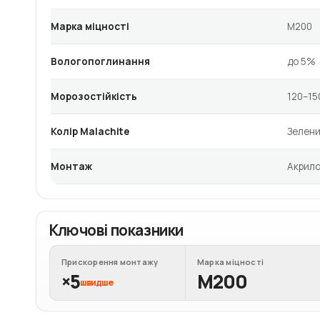
Марка міцності
М200
Вологопоглинання
до 5%
Морозостійкість
120–15
Колір Malachite
Зелени
Монтаж
Акрило
Ключові показники
Прискорення монтажу
Марка міцності
×5
М200
швидше