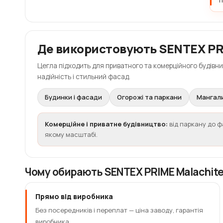
п
Де використовують SENTEX P
Цегла підходить для приватного та комерційного будівни
надійність і стильний фасад.
Будинки і фасади
Огорожі та паркани
Мангали
Комерційне і приватне будівництво:
від паркану до 
якому масштабі.
Чому обирають SENTEX PRIME Malachit
Прямо від виробника
Без посередників і переплат — ціна заводу, гарантія
виробника.