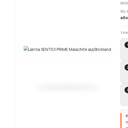
зус
Усі
або
ТРИ
П
п