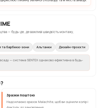
ідкреслює глибину зеленого кольору та м’якість айворі.
RIME
цтва — будь-де, де важливі швидкість монтажу,
 та барбекю-зони
Альтанки
Дизайн-проєкти
фасаду — система SENTEX однаково ефективна в будь-
e?
Зразки поштою
Надсилаємо зразок Malachite, щоб ви оцінили колір і
фактуру до замовлення.