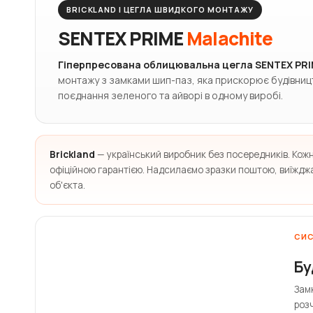
BRICKLAND | ЦЕГЛА ШВИДКОГО МОНТАЖУ
SENTEX PRIME
Malachite
Гіперпресована облицювальна цегла SENTEX PRIME
монтажу з замками шип-паз, яка прискорює будівництв
поєднання зеленого та айворі в одному виробі.
Brickland
— український виробник без посередників. Кож
офіційною гарантією. Надсилаємо зразки поштою, виїжджає
об'єкта.
СИС
Бу
Зам
роз