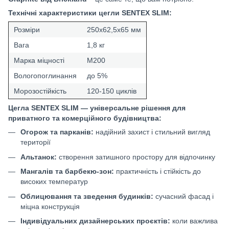
Технічні характеристики цегли SENTEX SLIM:
Розміри
250х62,5х65 мм
Вага
1,8 кг
Марка міцності
М200
Вологопоглинання
до 5%
Морозостійкість
120-150 циклів
Цегла SENTEX SLIM — універсальне рішення для
приватного та комерційного будівництва:
Огорож та парканів:
надійний захист і стильний вигляд
території
Альтанок:
створення затишного простору для відпочинку
Мангалів та барбекю-зон:
практичність і стійкість до
високих температур
Облицювання та зведення будинків:
сучасний фасад і
міцна конструкція
Індивідуальних дизайнерських проєктів:
коли важлива