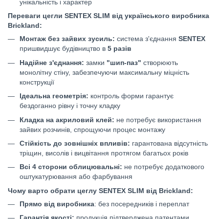
унікальність і характер
Переваги цегли SENTEX SLIM від українського виробника
Brickland:
Монтаж без зайвих зусиль:
система з'єднання
SENTEX
пришвидшує будівництво в
5 разів
Надійне з'єднання:
замки
"шип-паз"
створюють
монолітну стіну, забезпечуючи максимальну міцність
конструкції
Ідеальна геометрія:
контроль форми гарантує
бездоганно рівну і точну кладку
Кладка на акриловий клей:
не потребує використання
зайвих розчинів, спрощуючи процес монтажу
Стійкість до зовнішніх впливів:
гарантована відсутність
тріщин, висолів і вицвітання протягом багатьох років
Всі 4 сторони облицювальні:
не потребує додаткового
оштукатурювання або фарбування
Чому варто обрати цеглу SENTEX SLIM від Brickland:
Прямо від виробника
: без посередників і переплат
Гарантія якості:
продукція підтверджена патентами,