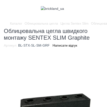
Каталог
Облицювальна цегла
Цегла Sentex Slim
Облицюва
Облицювальна цегла швидкого
монтажу SENTEX SLIM Graphite
Артикул:
BL-STX-SL-SM-GRF
Написати відгук