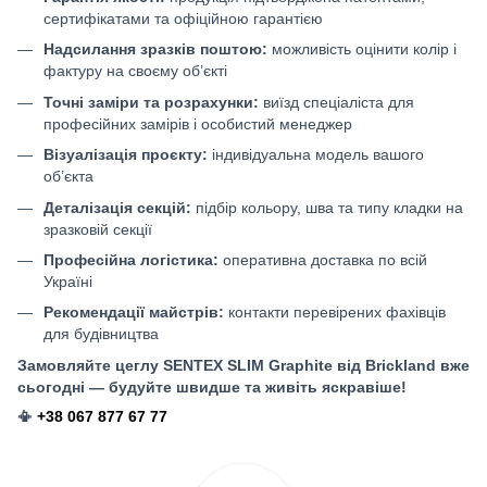
сертифікатами та офіційною гарантією
Надсилання зразків поштою:
можливість оцінити колір і
фактуру на своєму об’єкті
Точні заміри та розрахунки:
виїзд спеціаліста для
професійних замірів і особистий менеджер
Візуалізація проєкту:
індивідуальна модель вашого
об’єкта
Деталізація секцій:
підбір кольору, шва та типу кладки на
зразковій секції
Професійна логістика:
оперативна доставка по всій
Україні
Рекомендації майстрів:
контакти перевірених фахівців
для будівництва
Замовляйте цеглу SENTEX SLIM Graphite від Brickland вже
сьогодні — будуйте швидше та живіть яскравіше!
📳
+38 067 877 67 77