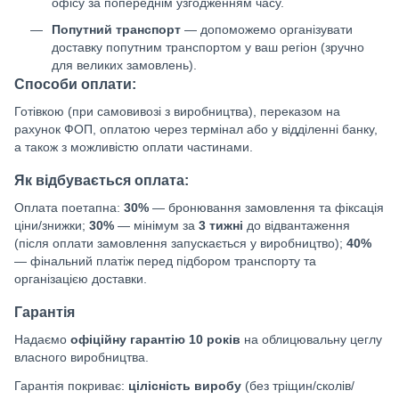
офісу за попереднім узгодженням часу.
Попутний транспорт
— допоможемо організувати
доставку попутним транспортом у ваш регіон (зручно
для великих замовлень).
Способи оплати:
Готівкою (при самовивозі з виробництва), переказом на
рахунок ФОП, оплатою через термінал або у відділенні банку,
а також з можливістю оплати частинами.
Як відбувається оплата:
Оплата поетапна:
30%
— бронювання замовлення та фіксація
ціни/знижки;
30%
— мінімум за
3 тижні
до відвантаження
(після оплати замовлення запускається у виробництво);
40%
— фінальний платіж перед підбором транспорту та
організацією доставки.
Гарантія
Надаємо
офіційну гарантію 10 років
на облицювальну цеглу
власного виробництва.
Гарантія покриває:
цілісність виробу
(без тріщин/сколів/