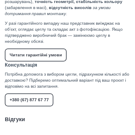
розшарувань),
точність геометрії, стабільність кольору
(забарвлення в масі),
відсутність висолів
за умови
дотримання правил монтажу
.
У разі гарантійного випадку наш представник виїжджає на
об’єкт, оглядає цеглу та складає акт з фотофіксацією. Якщо
підтверджено виробничий брак — замінюємо цеглу в
необхідному обсязі.
Читати гарантійні умови
Консультація
Потрібна допомога з вибором цегли, підрахунком кількості або
доставкою? Підберемо оптимальний варіант під ваш проєкт і
відповімо на всі запитання.
+380 (67) 877 67 77
Відгуки