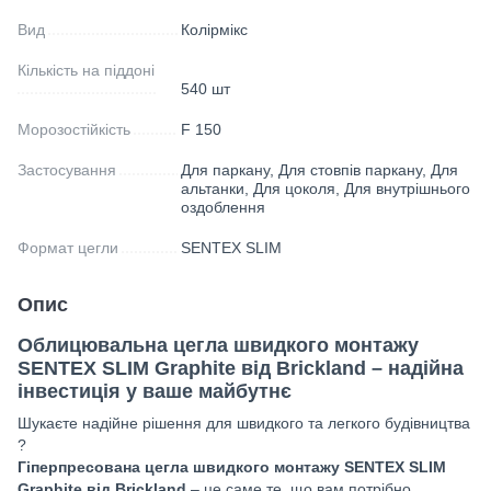
Вид
Колірмікс
Кількість на піддоні
540 шт
Морозостійкість
F 150
Застосування
Для паркану, Для стовпів паркану, Для
альтанки, Для цоколя, Для внутрішнього
оздоблення
Формат цегли
SENTEX SLIM
Опис
Облицювальна цегла швидкого монтажу
SENTEX SLIM Graphite від Brickland – надійна
інвестиція у ваше майбутнє
Шукаєте надійне рішення для швидкого та легкого будівництва
?
Гіперпресована цегла швидкого монтажу SENTEX SLIM
Graphite від Brickland
– це саме те, що вам потрібно.