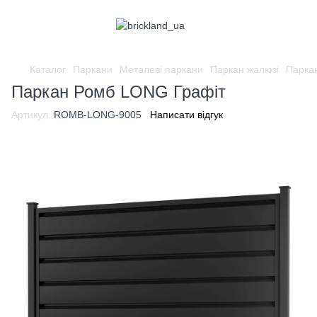
Каталог
Паркани
Металеві паркани
Паркан жалюзі
Парка
Паркан Ромб LONG Графіт
Артикул:
ROMB-LONG-9005
Написати відгук