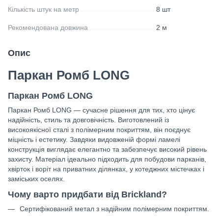
Кількість штук на метр
8 шт
Рекомендована довжина
2 м
Опис
Паркан Ромб LONG
Паркан Ромб LONG
Паркан Ромб LONG — сучасне рішення для тих, хто цінує
надійність, стиль та довговічність. Виготовлений із
високоякісної сталі з полімерним покриттям, він поєднує
міцність і естетику. Завдяки видовженій формі ламелі
конструкція виглядає елегантно та забезпечує високий рівень
захисту. Матеріал ідеально підходить для побудови парканів,
хвірток і воріт на приватних ділянках, у котеджних містечках і
заміських оселях.
Чому варто придбати від Brickland?
Сертифікований метал з надійним полімерним покриттям.