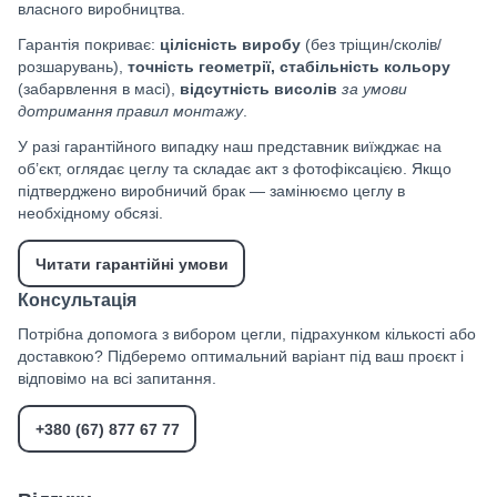
власного виробництва.
Гарантія покриває:
цілісність виробу
(без тріщин/сколів/
розшарувань),
точність геометрії, стабільність кольору
(забарвлення в масі),
відсутність висолів
за умови
дотримання правил монтажу
.
У разі гарантійного випадку наш представник виїжджає на
об’єкт, оглядає цеглу та складає акт з фотофіксацією. Якщо
підтверджено виробничий брак — замінюємо цеглу в
необхідному обсязі.
Читати гарантійні умови
Консультація
Потрібна допомога з вибором цегли, підрахунком кількості або
доставкою? Підберемо оптимальний варіант під ваш проєкт і
відповімо на всі запитання.
+380 (67) 877 67 77