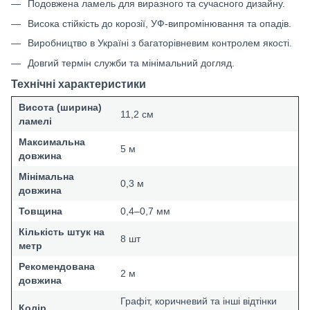
Подовжена ламель для виразного та сучасного дизайну.
Висока стійкість до корозії, УФ-випромінювання та опадів.
Виробництво в Україні з багаторівневим контролем якості.
Довгий термін служби та мінімальний догляд.
Технічні характеристики
Висота (ширина)
11,2 см
ламелі
Максимальна
5 м
довжина
Мінімальна
0,3 м
довжина
Товщина
0,4–0,7 мм
Кількість штук на
8 шт
метр
Рекомендована
2 м
довжина
Графіт, коричневий та інші відтінки
Колір