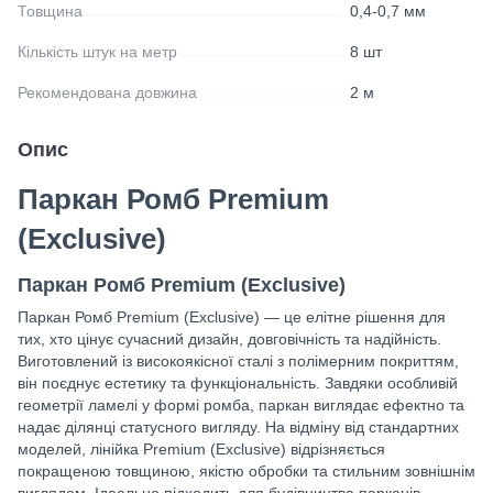
Товщина
0,4-0,7 мм
Кількість штук на метр
8 шт
Рекомендована довжина
2 м
Опис
Паркан Ромб Premium
(Exclusive)
Паркан Ромб Premium (Exclusive)
Паркан Ромб Premium (Exclusive) — це елітне рішення для
тих, хто цінує сучасний дизайн, довговічність та надійність.
Виготовлений із високоякісної сталі з полімерним покриттям,
він поєднує естетику та функціональність. Завдяки особливій
геометрії ламелі у формі ромба, паркан виглядає ефектно та
надає ділянці статусного вигляду. На відміну від стандартних
моделей, лінійка Premium (Exclusive) відрізняється
покращеною товщиною, якістю обробки та стильним зовнішнім