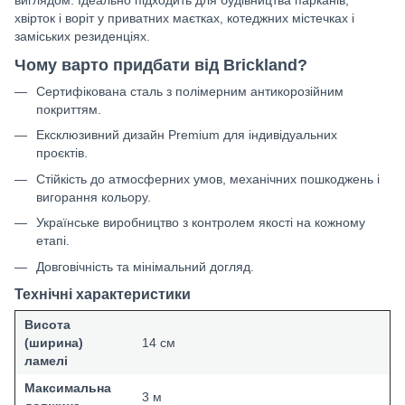
виглядом. Ідеально підходить для будівництва парканів,
хвірток і воріт у приватних маєтках, котеджних містечках і
заміських резиденціях.
Чому варто придбати від Brickland?
Сертифікована сталь з полімерним антикорозійним
покриттям.
Ексклюзивний дизайн Premium для індивідуальних
проєктів.
Стійкість до атмосферних умов, механічних пошкоджень і
вигорання кольору.
Українське виробництво з контролем якості на кожному
етапі.
Довговічність та мінімальний догляд.
Технічні характеристики
Висота
(ширина)
14 см
ламелі
Максимальна
3 м