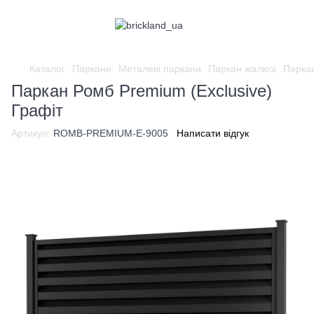
Каталог
Паркани
Металеві паркани
Паркан жалюзі
Паркан
Паркан Ромб Premium (Exclusive)
Графіт
Артикул:
ROMB-PREMIUM-E-9005
Написати відгук