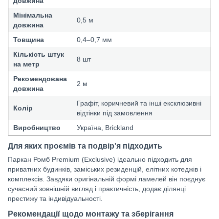
довжина
Мінімальна
0,5 м
довжина
Товщина
0,4–0,7 мм
Кількість штук
8 шт
на метр
Рекомендована
2 м
довжина
Графіт, коричневий та інші ексклюзивні
Колір
відтінки під замовлення
Виробництво
Україна, Brickland
Для яких проємів та подвір'я підходить
Паркан Ромб Premium (Exclusive) ідеально підходить для
приватних будинків, заміських резиденцій, елітних котеджів і
комплексів. Завдяки оригінальній формі ламелей він поєднує
сучасний зовнішній вигляд і практичність, додає ділянці
престижу та індивідуальності.
Рекомендації щодо монтажу та зберігання