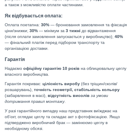
а також з можливістю оплати частинами.
Як відбувається оплата:
Оплата поетапна:
30%
— бронювання замовлення та фіксація
ціни/знижки;
30%
— мінімум за
3 тижні
до відвантаження
(після оплати замовлення запускається у виробництво);
40%
— фінальний платіж перед підбором транспорту та
організацією доставки.
Гарантія
Надаємо
офіційну гарантію 10 років
на облицювальну цеглу
власного виробництва.
Гарантія покриває:
цілісність виробу
(без тріщин/сколів/
розшарувань),
точність геометрії, стабільність кольору
(забарвлення в масі),
відсутність висолів
за умови
дотримання правил монтажу
.
У разі гарантійного випадку наш представник виїжджає на
об’єкт, оглядає цеглу та складає акт з фотофіксацією. Якщо
підтверджено виробничий брак — замінюємо цеглу в
необхідному обсязі.