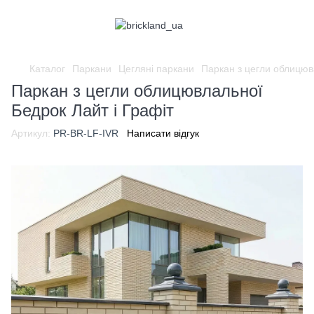
Каталог
Паркани
Цегляні паркани
Паркан з цегли облицюв
Паркан з цегли облицювлальної
Бедрок Лайт і Графіт
Артикул:
PR-BR-LF-IVR
Написати відгук