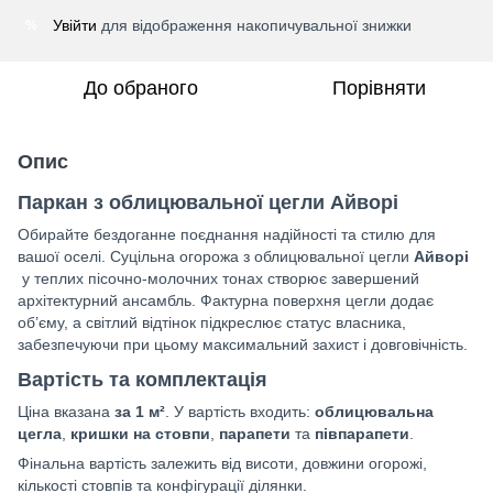
Увійти
для відображення накопичувальної знижки
%
До обраного
Порівняти
Опис
Паркан з облицювальної цегли Айворі
Обирайте бездоганне поєднання надійності та стилю для
вашої оселі. Суцільна огорожа з облицювальної цегли
Айворі
у теплих пісочно-молочних тонах створює завершений
архітектурний ансамбль. Фактурна поверхня цегли додає
об’єму, а світлий відтінок підкреслює статус власника,
забезпечуючи при цьому максимальний захист і довговічність.
Вартість та комплектація
Ціна вказана
за 1 м²
. У вартість входить:
облицювальна
цегла
,
кришки на стовпи
,
парапети
та
півпарапети
.
Фінальна вартість залежить від висоти, довжини огорожі,
кількості стовпів та конфігурації ділянки.