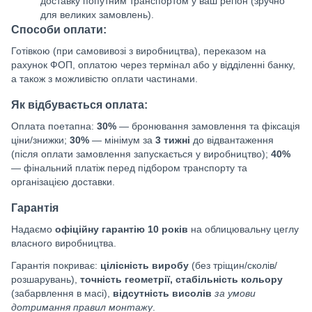
доставку попутним транспортом у ваш регіон (зручно
для великих замовлень).
Способи оплати:
Готівкою (при самовивозі з виробництва), переказом на
рахунок ФОП, оплатою через термінал або у відділенні банку,
а також з можливістю оплати частинами.
Як відбувається оплата:
Оплата поетапна:
30%
— бронювання замовлення та фіксація
ціни/знижки;
30%
— мінімум за
3 тижні
до відвантаження
(після оплати замовлення запускається у виробництво);
40%
— фінальний платіж перед підбором транспорту та
організацією доставки.
Гарантія
Надаємо
офіційну гарантію 10 років
на облицювальну цеглу
власного виробництва.
Гарантія покриває:
цілісність виробу
(без тріщин/сколів/
розшарувань),
точність геометрії, стабільність кольору
(забарвлення в масі),
відсутність висолів
за умови
дотримання правил монтажу
.