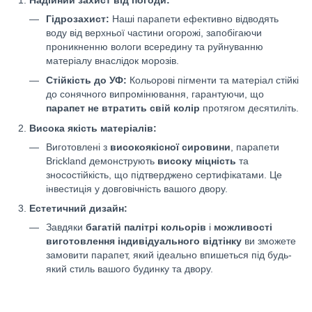
Надійний захист від погоди:
Гідрозахист:
Наші парапети ефективно відводять
воду від верхньої частини огорожі, запобігаючи
проникненню вологи всередину та руйнуванню
матеріалу внаслідок морозів.
Стійкість до УФ:
Кольорові пігменти та матеріал стійкі
до сонячного випромінювання, гарантуючи, що
парапет не втратить свій колір
протягом десятиліть.
Висока якість матеріалів:
Виготовлені з
високоякісної сировини
, парапети
Brickland демонструють
високу міцність
та
зносостійкість, що підтверджено сертифікатами. Це
інвестиція у довговічність вашого двору.
Естетичний дизайн:
Завдяки
багатій палітрі кольорів
і
можливості
виготовлення індивідуального відтінку
ви зможете
замовити парапет, який ідеально впишеться під будь-
який стиль вашого будинку та двору.