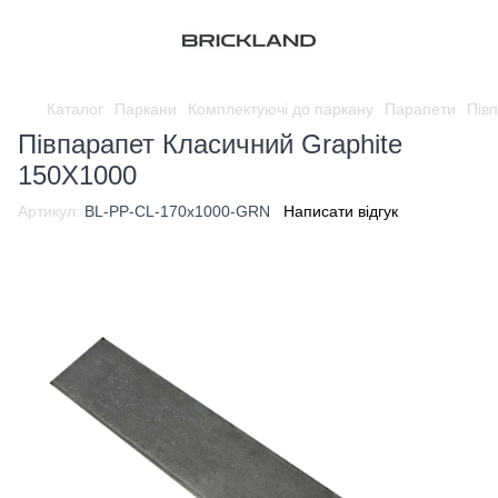
Каталог
Паркани
Комплектуючі до паркану
Парапети
Пів
Півпарапет Класичний Graphite
150X1000
Артикул:
BL-PP-CL-170x1000-GRN
Написати відгук