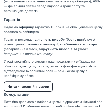
(після оплати замовлення запускається у виробництво);
40%
— фінальний платіж перед підбором транспорту та
організацією доставки.
Гарантія
Надаємо
офіційну гарантію 10 років
на облицювальну цеглу
власного виробництва.
Гарантія покриває:
цілісність виробу
(без тріщин/сколів/
розшарувань),
точність геометрії, стабільність кольору
(забарвлення в масі),
відсутність висолів
за умови
дотримання правил монтажу
.
У разі гарантійного випадку наш представник виїжджає на
об’єкт, оглядає цеглу та складає акт з фотофіксацією. Якщо
підтверджено виробничий брак — замінюємо цеглу в
необхідному обсязі.
Читати гарантійні умови
Консультація
Потрібна допомога з вибором цегли, підрахунком кількості або
доставкою? Підберемо оптимальний варіант під ваш проєкт і