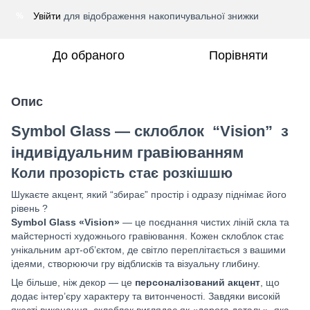
Увійти
для відображення накопичувальної знижки
%
До обраного
Порівняти
Опис
Symbol Glass — склоблок “Vision
” з
індивідуальним гравіюванням
Коли прозорість стає розкішшю
Шукаєте акцент, який “збирає” простір і одразу піднімає його
рівень ?
Symbol Glass «Vision
»
— це поєднання чистих ліній скла та
майстерності художнього гравіювання. Кожен склоблок стає
унікальним арт-об’єктом, де світло переплітається з вашими
ідеями, створюючи гру відблисків та візуальну глибину.
Це більше, ніж декор — це
персоналізований акцент
, що
додає інтер’єру характеру та витонченості. Завдяки високій