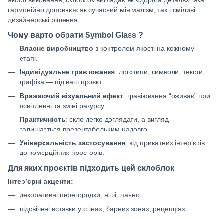
якості виконання, склоблок виглядає як «дорога деталь», яка
гармонійно доповнює як сучасний мінімалізм, так і сміливі
дизайнерські рішення.
Чому варто обрати Symbol Glass ?
Власне виробництво
з контролем якості на кожному
етапі.
Індивідуальне гравіювання
: логотипи, символи, тексти,
графіка — під ваш проєкт.
Вражаючий візуальний ефект
: гравіювання “оживає” при
освітленні та зміні ракурсу.
Практичність
: скло легко доглядати, а вигляд
залишається презентабельним надовго.
Універсальність застосування
: від приватних інтер’єрів
до комерційних просторів.
Для яких проєктів підходить цей склоблок
Інтер’єрні акценти:
декоративні перегородки, ніші, панно
підсвічені вставки у стінах, барних зонах, рецепціях