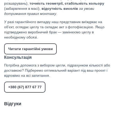
розшарувань),
точність геометрії, стабільність кольору
(забарвлення в масі),
відсутність висолів
за умови
дотримання правил монтажу
.
У разі гарантійного випадку наш представник виїжджає на
об’єкт, оглядає цеглу та складає акт з фотофіксацією. Якщо
підтверджено виробничий брак — замінюємо цеглу в
необхідному обсязі.
Читати гарантійні умови
Консультація
Потрібна допомога з вибором цегли, підрахунком кількості або
доставкою? Підберемо оптимальний варіант під ваш проєкт і
відповімо на всі запитання.
+380 (67) 877 67 77
Відгуки