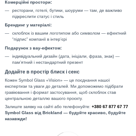
Комерційні простори:
ресторани, готелі, бутики, шоуруми — там, де важливо
підкреслити статус і стиль
Брендинг у матеріалі:
склоблок із вашим логотипом або символом — ефектний
“підпис” компанії в інтер’єрі
Подарунок з вау-ефектом:
індивідуальний дизайн (дата, ініціали, фраза, знак) —
пам’ятний і нестандартний презент
Додайте в простір блиск і сенс
Кожен Symbol Glass «Vision» — це поєднання нашої
експертизи та уваги до деталей. Ми допоможемо підібрати
гравіювання і формат застосування, щоб склоблок став
центральною деталлю вашого проєкту.
Залиште заявку на сайті або телефонуйте:
+380 67 877 67 77
Symbol Glass від Brickland — будуйте красиво, будуйте
назавжди!