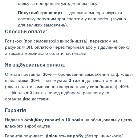
офісу за попереднім узгодженням часу.
Попутний транспорт
— допоможемо організувати
доставку попутним транспортом у ваш регіон (зручно
для великих замовлень).
Способи оплати:
Готівкою (при самовивозі з виробництва), переказом на
рахунок ФОП, оплатою через термінал або у відділенні банку,
а також з можливістю оплати частинами.
Як відбувається оплата:
Оплата поетапна:
30%
— бронювання замовлення та фіксація
ціни/знижки;
30%
— мінімум за
3 тижні
до відвантаження
(після оплати замовлення запускається у виробництво);
40%
— фінальний платіж перед підбором транспорту та
організацією доставки.
Гарантія
Надаємо
офіційну гарантію 10 років
на облицювальну цеглу
власного виробництва.
Гарантія покриває:
цілісність виробу
(без тріщин/сколів/