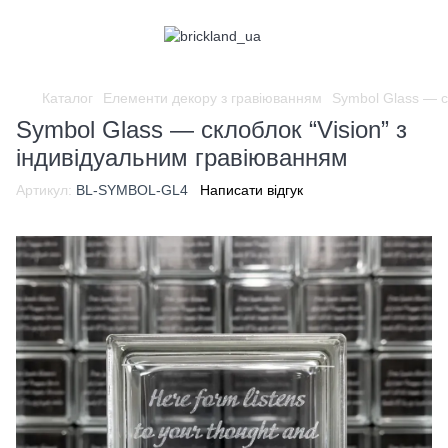
Каталог
Елементи декору з гравіюванням
Symbol Glass — с
Symbol Glass — склоблок “Vision” з
індивідуальним гравіюванням
Артикул:
BL-SYMBOL-GL4
Написати відгук