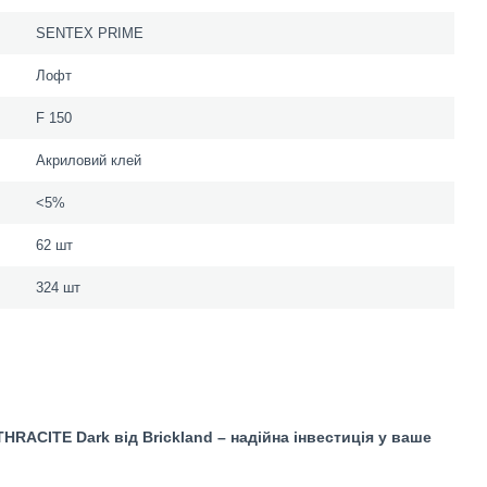
SENTEX PRIME
Лофт
F 150
Акриловий клей
<5%
62 шт
324 шт
THRACITE Dark
від Brickland – надійна інвестиція у ваше