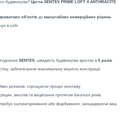
ого будівництва?
Цегла SENTEX PRIME
LOFT X ANTHRACITE
приватних об'єктів
до
масштабних комерційних рішень
.
ує в собі:
 з'єднання
SENTEX
, швидкість будівництва зростає в
5 разів
.
тіну, забезпечуючи максимальну міцність конструкції.
айвих розчинів, спрощуючи процес монтажу.
тріщин, висолів та вицвітання протягом багатьох років.
отребує оштукатурювання або фарбування, заощаджуючи ваш