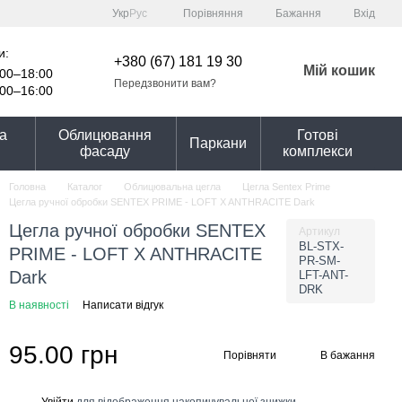
Порівняння
Укр
Рус
Бажання
Вхід
и:
+380 (67) 181 19 30
Мій кошик
00–18:00
Передзвонити вам?
00–16:00
та
Облицювання
Готові
Паркани
фасаду
комплекси
Головна
Каталог
Облицювальна цегла
Цегла Sentex Prime
Цегла ручної обробки SENTEX PRIME - LOFT X ANTHRACITE Dark
Цегла ручної обробки SENTEX
Артикул
BL-STX-
PRIME - LOFT X ANTHRACITE
PR-SM-
Dark
LFT-ANT-
DRK
В наявності
Написати відгук
95.00 грн
Порівняти
В бажання
Увійти
для відображення накопичувальної знижки