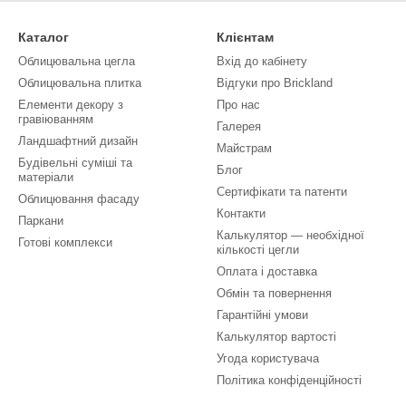
Каталог
Клієнтам
Облицювальна цегла
Вхід до кабінету
Облицювальна плитка
Відгуки про Brickland
Елементи декору з
Про нас
гравіюванням
Галерея
Ландшафтний дизайн
Майстрам
Будівельні суміші та
Блог
матеріали
Сертифікати та патенти
Облицювання фасаду
Контакти
Паркани
Калькулятор — необхідної
Готові комплекси
кількості цегли
Оплата і доставка
Обмін та повернення
Гарантійні умови
Калькулятор вартості
Угода користувача
Політика конфіденційності