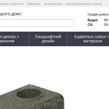
ікати та патенти
Контакти
Калькулятор — необхідної кількості цегли
улятор вартості
Угода користувача
Політика конфіденційності
АШОГО ДОМУ
Графік робот
Будні:
09:
Сб:
09:
и декору з
Ландшафтний
Будівельні суміші 
юванням
дизайн
матеріали