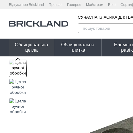
Перейти до основного контенту
Відгуки про Brickland
Про нас
Галерея
Майстрам
Блог
Сертиф
Оплата і доставка
Обмін та повернення
Гарантійні умови
Кальк
СУЧАСНА КЛАСИКА ДЛЯ В
Облицювальна
Облицювальна
Елемент
цегла
плитка
граві