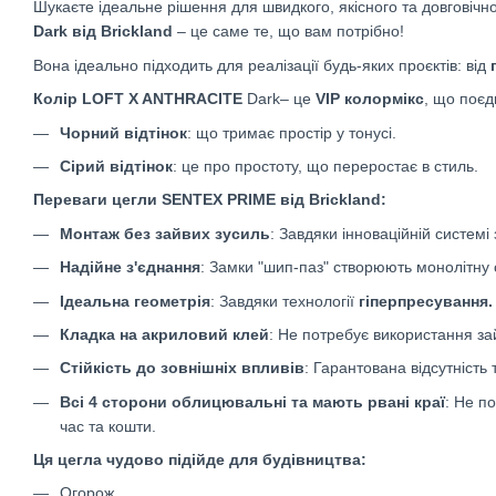
Шукаєте ідеальне рішення для швидкого, якісного та довговічн
Dark від Brickland
– це саме те, що вам потрібно!
Вона ідеально підходить для реалізації будь-яких проєктів: від
Колір
LOFT X ANTHRACITE
Dark– це
VIP
колормікс
, що поєдн
Чорний відтінок
: що тримає простір у тонусі.
Сірий відтінок
: це про простоту, що переростає в стиль.
Переваги цегли SENTEX PRIME від Brickland:
Монтаж без зайвих зусиль
: Завдяки інноваційній системі
Надійне з'єднання
: Замки "шип-паз" створюють монолітну с
Ідеальна геометрія
: Завдяки технології
гіперпресування.
Кладка на акриловий клей
: Не потребує використання з
Стійкість до зовнішніх впливів
: Гарантована відсутність 
Всі 4 сторони облицювальні та мають рвані краї
: Не п
час та кошти.
Ця цегла чудово підійде для будівництва:
Огорож