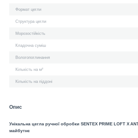
Формат цегли
Структура цегли
Морозостійкість
Кладочна суміш
Вологопоглинання
Кількість на м²
Кількість на піддоні
Опис
Унікальна цегла ручної обробки SENTEX PRIME
LOFT X AN
майбутнє