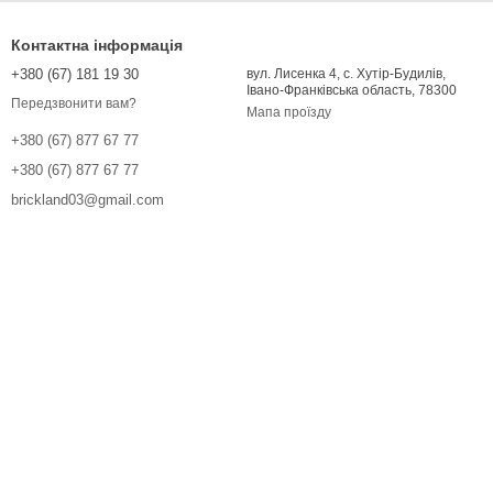
Контактна інформація
+380 (67) 181 19 30
вул. Лисенка 4, с. Хутір-Будилів,
Івано-Франківська область, 78300
Передзвонити вам?
Мапа проїзду
+380 (67) 877 67 77
+380 (67) 877 67 77
brickland03@gmail.com