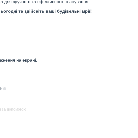
та для зручного та ефективного планування.
ьогодні та здійсніть ваші будівельні мрії!
ження на екрані.
и за допомогою