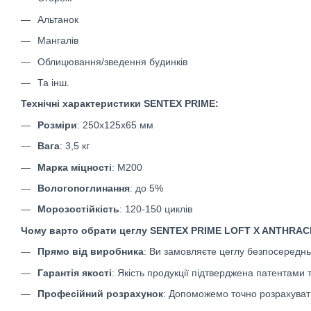
Альтанок
Мангалів
Облицювання/зведення будинків
Та інш.
Технічні характеристики SENTEX PRIME:
Розміри
: 250х125х65 мм
Вага
: 3,5 кг
Марка міцності
: М200
Вологопоглинання
: до 5%
Морозостійкість
: 120-150 циклів
Чому варто обрати цеглу SENTEX PRIME
LOFT X ANTHRAC
Прямо від виробника
: Ви замовляєте цеглу безпосередн
Гарантія якості
: Якість продукції підтверджена патентами 
Професійний розрахунок
: Допоможемо точно розрахувати