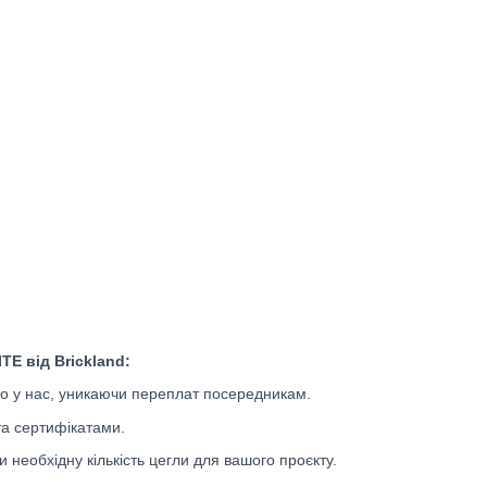
ITE
від Brickland:
ьо у нас, уникаючи переплат посередникам.
та сертифікатами.
 необхідну кількість цегли для вашого проєкту.