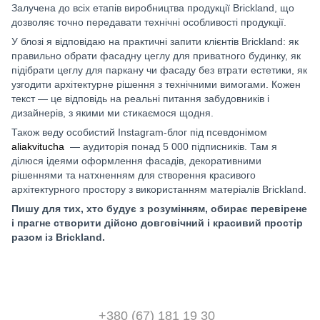
Залучена до всіх етапів виробництва продукції Brickland, що
дозволяє точно передавати технічні особливості продукції.
У блозі я відповідаю на практичні запити клієнтів Brickland: як
правильно обрати фасадну цеглу для приватного будинку, як
підібрати цеглу для паркану чи фасаду без втрати естетики, як
узгодити архітектурне рішення з технічними вимогами. Кожен
текст — це відповідь на реальні питання забудовників і
дизайнерів, з якими ми стикаємося щодня.
Також веду особистий Instagram-блог під псевдонімом
aliakvitucha
— аудиторія понад 5 000 підписників. Там я
ділюся ідеями оформлення фасадів, декоративними
рішеннями та натхненням для створення красивого
архітектурного простору з використанням матеріалів Brickland.
Пишу для тих, хто будує з розумінням, обирає перевірене
і прагне створити дійсно довговічний і красивий простір
разом із Brickland.
+380 (67) 181 19 30