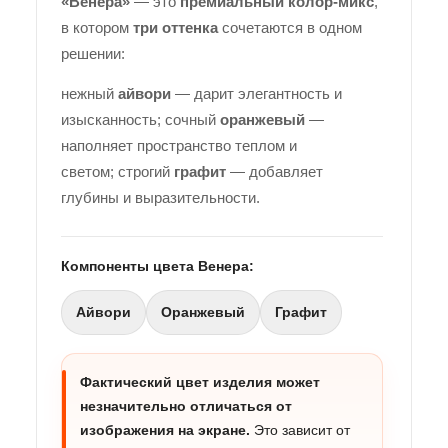
«Венера»
— это
премиальный колор-микс
,
в котором
три оттенка
сочетаются в одном
решении:
нежный
айвори
— дарит элегантность и
изысканность; сочный
оранжевый
—
наполняет пространство теплом и
светом; строгий
графит
— добавляет
глубины и выразительности.
Компоненты цвета Венера:
Айвори
Оранжевый
Графит
Фактический цвет изделия может
незначительно отличаться от
изображения на экране.
Это зависит от