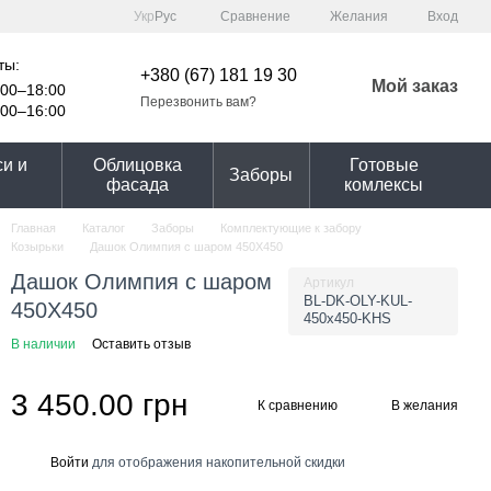
Сравнение
Укр
Рус
Желания
Вход
ты:
+380 (67) 181 19 30
Мой заказ
00–18:00
Перезвонить вам?
00–16:00
и и
Облицовка
Готовые
Заборы
фасада
комлексы
Главная
Каталог
Заборы
Комплектующие к забору
Козырьки
Дашок Олимпия с шаром 450X450
Дашок Олимпия с шаром
Артикул
BL-DK-OLY-KUL-
450X450
450x450-KHS
В наличии
Оставить отзыв
3 450.00 грн
К сравнению
В желания
Войти
для отображения накопительной скидки
%