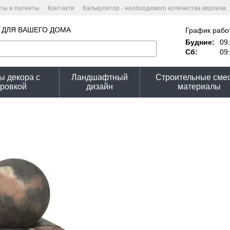
ты и патенты
Контакти
Калькулятор - необходимого количества кирпича.
ькулятор стоимости
Пользовательское соглашение
 ДЛЯ ВАШЕГО ДОМА
График рабо
Будние:
09:
Сб:
09:
ы декора с
Ландшафтный
Строительные смес
ировкой
дизайн
материалы