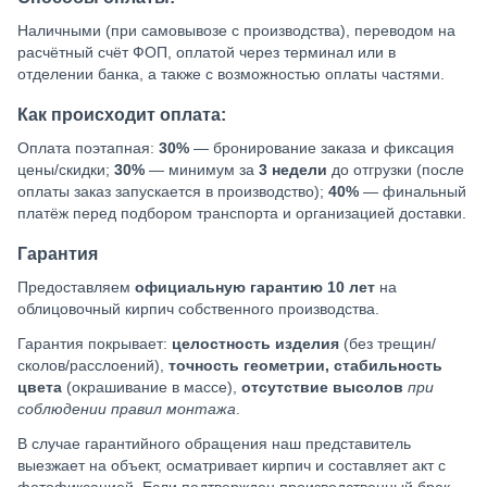
Наличными (при самовывозе с производства), переводом на
расчётный счёт ФОП, оплатой через терминал или в
отделении банка, а также с возможностью оплаты частями.
Как происходит оплата:
Оплата поэтапная:
30%
— бронирование заказа и фиксация
цены/скидки;
30%
— минимум за
3 недели
до отгрузки (после
оплаты заказ запускается в производство);
40%
— финальный
платёж перед подбором транспорта и организацией доставки.
Гарантия
Предоставляем
официальную гарантию 10 лет
на
облицовочный кирпич собственного производства.
Гарантия покрывает:
целостность изделия
(без трещин/
сколов/расслоений),
точность геометрии, стабильность
цвета
(окрашивание в массе),
отсутствие высолов
при
соблюдении правил монтажа
.
В случае гарантийного обращения наш представитель
выезжает на объект, осматривает кирпич и составляет акт с
фотофиксацией. Если подтвержден производственный брак —