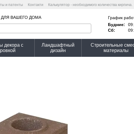
ты и патенты
Контакти
Калькулятор - необходимого количества кирпича.
ькулятор стоимости
Пользовательское соглашение
 ДЛЯ ВАШЕГО ДОМА
График рабо
Будние:
09:
Сб:
09:
ы декора с
Ландшафтный
Строительные смес
ировкой
дизайн
материалы