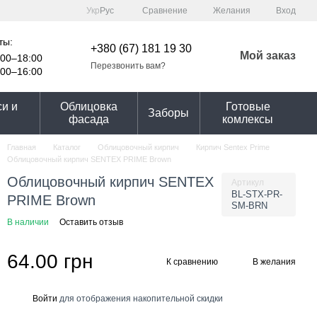
Сравнение
Укр
Рус
Желания
Вход
ты:
+380 (67) 181 19 30
Мой заказ
00–18:00
Перезвонить вам?
00–16:00
и и
Облицовка
Готовые
Заборы
фасада
комлексы
Главная
Каталог
Облицовочный кирпич
Кирпич Sentex Prime
Облицовочный кирпич SENTEX PRIME Brown
Облицовочный кирпич SENTEX
Артикул
BL-STX-PR-
PRIME Brown
SM-BRN
В наличии
Оставить отзыв
64.00 грн
К сравнению
В желания
Войти
для отображения накопительной скидки
%