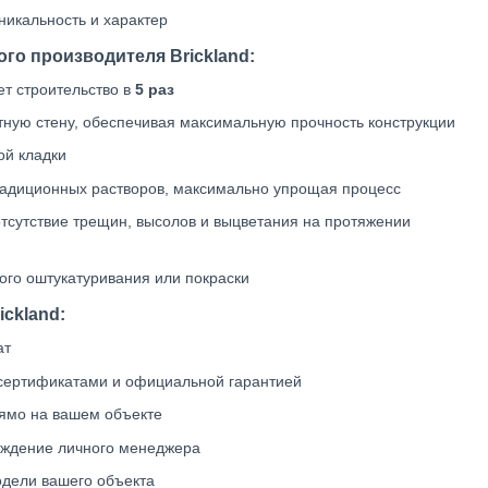
никальность и характер
го производителя Brickland:
т строительство в
5 раз
ную стену, обеспечивая максимальную прочность конструкции
ой кладки
радиционных растворов, максимально упрощая процесс
тсутствие трещин, высолов и выцветания на протяжении
ого оштукатуривания или покраски
ckland:
ат
сертификатами и официальной гарантией
рямо на вашем объекте
ождение личного менеджера
дели вашего объекта