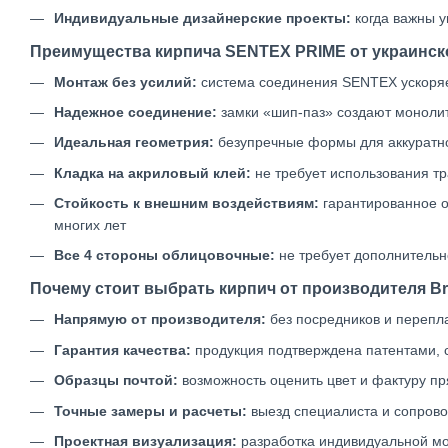
Индивидуальные дизайнерские проекты:
когда важны у
Преимущества кирпича SENTEX PRIME от украинско
Монтаж без усилий:
система соединения SENTEX ускоряе
Надежное соединение:
замки «шип-паз» создают монолит
Идеальная геометрия:
безупречные формы для аккуратн
Кладка на акриловый клей:
не требует использования т
Стойкость к внешним воздействиям:
гарантированное о
многих лет
Все 4 стороны облицовочные:
не требует дополнительн
Почему стоит выбрать кирпич от производителя Bri
Напрямую от производителя:
без посредников и перепл
Гарантия качества:
продукция подтверждена патентами, 
Образцы почтой:
возможность оценить цвет и фактуру п
Точные замеры и расчеты:
выезд специалиста и сопров
Проектная визуализация:
разработка индивидуальной мо