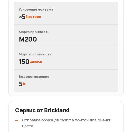
Ускорение монтажа
×5
быстрее
Марка прочности
М200
Морозостойкость
150
циклов
Водопоглощение
5
%
Сервис от Brickland
Отправка образцов Yashma почтой для оценки
цвета.