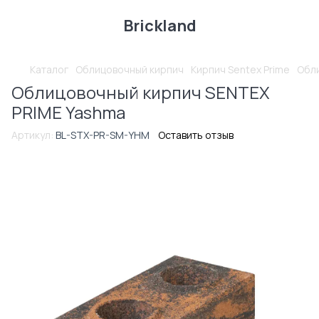
Brickland
Каталог
Облицовочный кирпич
Кирпич Sentex Prime
Обл
Облицовочный кирпич SENTEX
PRIME Yashma
Артикул:
BL-STX-PR-SM-YHM
Оставить отзыв