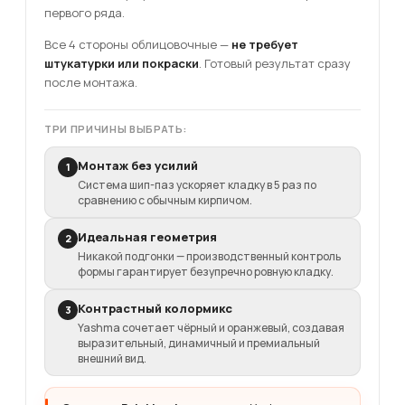
первого ряда.
Все 4 стороны облицовочные —
не требует
штукатурки или покраски
. Готовый результат сразу
после монтажа.
ТРИ ПРИЧИНЫ ВЫБРАТЬ:
Монтаж без усилий
1
Система шип-паз ускоряет кладку в 5 раз по
сравнению с обычным кирпичом.
Идеальная геометрия
2
Никакой подгонки — производственный контроль
формы гарантирует безупречно ровную кладку.
Контрастный колормикс
3
Yashma сочетает чёрный и оранжевый, создавая
выразительный, динамичный и премиальный
внешний вид.