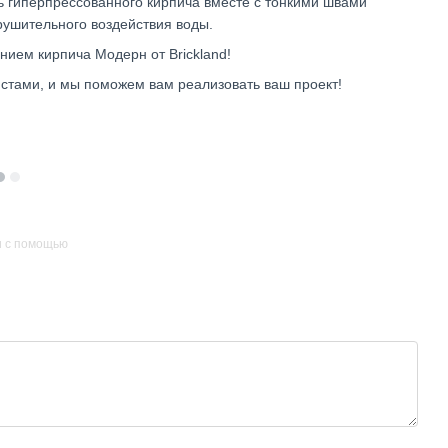
ь гиперпрессованного кирпича вместе с тонкими швами
ушительного воздействия воды.
нием кирпича Модерн от Brickland!
истами, и мы поможем вам реализовать ваш проект!
и с помощью