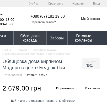
Сравнение
Укр
Рус
Желания
Вход
ты:
+380 (67) 181 19 30
Мой заказ
00–18:00
Перезвонить вам?
00–16:00
и и
Облицовка
Готовые
Заборы
фасада
комлексы
Главная
Каталог
Облицовка фасада
Облицовка дома кирпичом Модерн в цвете Бедрок Лайт
Облицовка дома кирпичом
Артикул
ГБ01
Модерн в цвете Бедрок Лайт
Нет в наличии
Оставить отзыв
2 679.00 грн
К сравнению
В желания
Войти
для отображения накопительной скидки
%