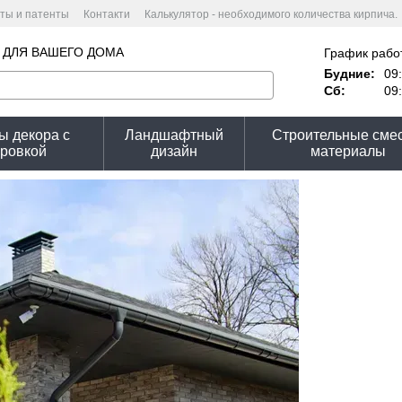
ты и патенты
Контакти
Калькулятор - необходимого количества кирпича.
ькулятор стоимости
Пользовательское соглашение
 ДЛЯ ВАШЕГО ДОМА
График рабо
Будние:
09:
Сб:
09:
ы декора с
Ландшафтный
Строительные смес
ировкой
дизайн
материалы