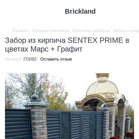
Brickland
Каталог
Готовые комлексы
Комплекс заборов
Забор из ки
Забор из кирпича SENTEX PRIME в
цветах Марс + Графит
Артикул:
ГО082
Оставить отзыв