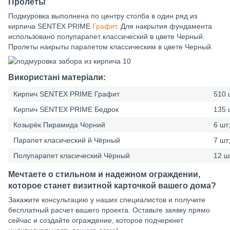
Пролёты
Подмуровка выполнена по центру столба в один ряд из
кирпича SENTEX PRIME
Графит
. Для накрытия фундамента
использовано полупарапет классический в цвете Черный.
Пролеты накрыты парапетом классическим в цвете Черный.
Використані матеріали:
Кирпич SENTEX PRIME Графит
510 
Кирпич SENTEX PRIME Бедрок
135 
Козырёк Пирамида Чорний
6 шт
Парапет класический й Чёрный
7 шт
Полупарапет класический Чёрный
12 ш
Мечтаете о стильном и надежном ограждении,
которое станет визитной карточкой вашего дома?
Закажите консультацию у наших специалистов и получите
бесплатный расчет вашего проекта. Оставьте заявку прямо
сейчас и создайте ограждение, которое подчеркнет