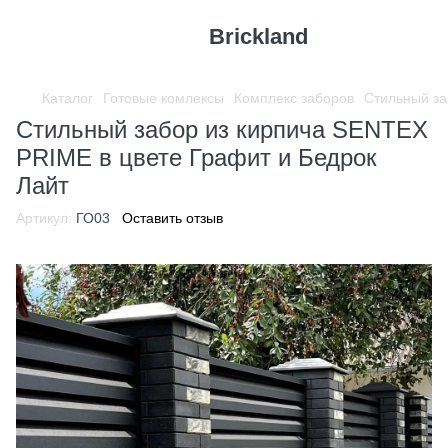
Brickland
Каталог
Готовые комлексы
Комплекс заборов
Стильный за
Стильный забор из кирпича SENTEX
PRIME в цвете Графит и Бедрок
Лайт
Артикул:
ГО03
Оставить отзыв