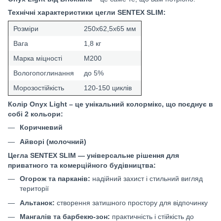
Технічні характеристики цегли SENTEX SLIM:
Розміри
250х62,5х65 мм
Вага
1,8 кг
Марка міцності
М200
Вологопоглинання
до 5%
Морозостійкість
120-150 циклів
Колір Onyx Light – це унікальний колормікс, що поєднує в
собі 2 кольори:
Коричневий
Айворі (молочний)
Цегла SENTEX SLIM — універсальне рішення для
приватного та комерційного будівництва:
Огорож та парканів:
надійний захист і стильний вигляд
території
Альтанок:
створення затишного простору для відпочинку
Мангалів та барбекю-зон:
практичність і стійкість до