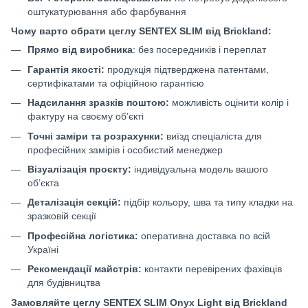
оштукатурювання або фарбування
Чому варто обрати цеглу SENTEX SLIM від Brickland:
Прямо від виробника
: без посередників і переплат
Гарантія якості:
продукція підтверджена патентами,
сертифікатами та офіційною гарантією
Надсилання зразків поштою:
можливість оцінити колір і
фактуру на своєму об’єкті
Точні заміри та розрахунки:
виїзд спеціаліста для
професійних замірів і особистий менеджер
Візуалізація проєкту:
індивідуальна модель вашого
об’єкта
Деталізація секцій:
підбір кольору, шва та типу кладки на
зразковій секції
Професійна логістика:
оперативна доставка по всій
Україні
Рекомендації майстрів:
контакти перевірених фахівців
для будівництва
Замовляйте цеглу SENTEX SLIM Onyx Light від Brickland