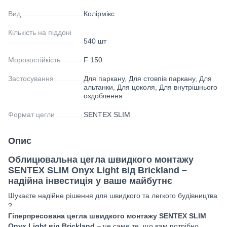
Вид
Колірмікс
Кількість на піддоні
540 шт
Морозостійкість
F 150
Застосування
Для паркану, Для стовпів паркану, Для
альтанки, Для цоколя, Для внутрішнього
оздоблення
Формат цегли
SENTEX SLIM
Опис
Облицювальна цегла швидкого монтажу
SENTEX SLIM Onyx Light від Brickland –
надійна інвестиція у ваше майбутнє
Шукаєте надійне рішення для швидкого та легкого будівництва
?
Гіперпресована цегла швидкого монтажу SENTEX SLIM
Onyx Light від Brickland
– це саме те, що вам потрібно.