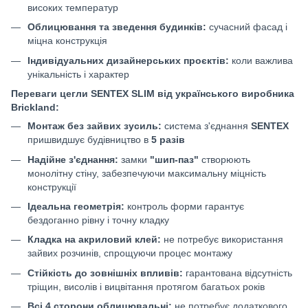
високих температур
Облицювання та зведення будинків:
сучасний фасад і
міцна конструкція
Індивідуальних дизайнерських проєктів:
коли важлива
унікальність і характер
Переваги цегли SENTEX SLIM від українського виробника
Brickland:
Монтаж без зайвих зусиль:
система з'єднання
SENTEX
пришвидшує будівництво в
5 разів
Надійне з'єднання:
замки
"шип-паз"
створюють
монолітну стіну, забезпечуючи максимальну міцність
конструкції
Ідеальна геометрія:
контроль форми гарантує
бездоганно рівну і точну кладку
Кладка на акриловий клей:
не потребує використання
зайвих розчинів, спрощуючи процес монтажу
Стійкість до зовнішніх впливів:
гарантована відсутність
тріщин, висолів і вицвітання протягом багатьох років
Всі 4 сторони облицювальні:
не потребує додаткового