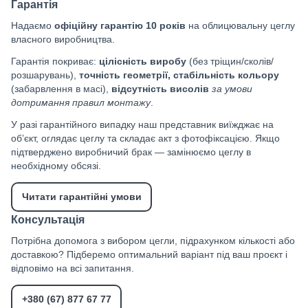
Гарантія
Надаємо
офіційну гарантію 10 років
на облицювальну цеглу
власного виробництва.
Гарантія покриває:
цілісність виробу
(без тріщин/сколів/
розшарувань),
точність геометрії, стабільність кольору
(забарвлення в масі),
відсутність висолів
за умови
дотримання правил монтажу
.
У разі гарантійного випадку наш представник виїжджає на
об’єкт, оглядає цеглу та складає акт з фотофіксацією. Якщо
підтверджено виробничий брак — замінюємо цеглу в
необхідному обсязі.
Читати гарантійні умови
Консультація
Потрібна допомога з вибором цегли, підрахунком кількості або
доставкою? Підберемо оптимальний варіант під ваш проєкт і
відповімо на всі запитання.
+380 (67) 877 67 77