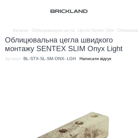
Каталог
Облицювальна цегла
Цегла Sentex Slim
Облицюва
Облицювальна цегла швидкого
монтажу SENTEX SLIM Onyx Light
Артикул:
BL-STX-SL-SM-ONX- LGH
Написати відгук