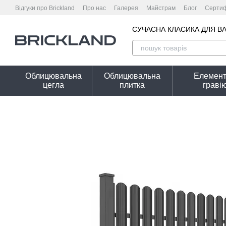
Перейти до основного контенту
Відгуки про Brickland
Про нас
Галерея
Майстрам
Блог
Сертиф
Оплата і доставка
Обмін та повернення
Гарантійні умови
Кальк
СУЧАСНА КЛАСИКА ДЛЯ В
Облицювальна
Облицювальна
Елемент
цегла
плитка
граві