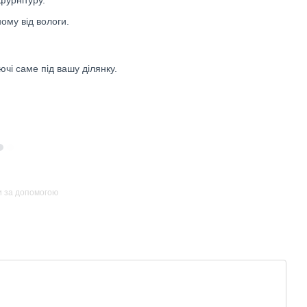
фурнітуру.
ому від вологи.
чі саме під вашу ділянку.
и за допомогою