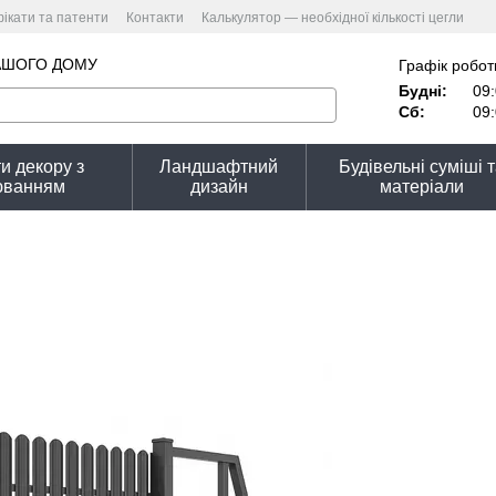
ікати та патенти
Контакти
Калькулятор — необхідної кількості цегли
улятор вартості
Угода користувача
Політика конфіденційності
АШОГО ДОМУ
Графік робот
Будні:
09:
Сб:
09:
и декору з
Ландшафтний
Будівельні суміші 
юванням
дизайн
матеріали