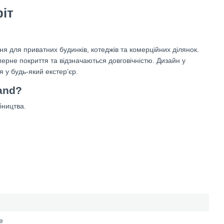
іт
ня для приватних будинків, котеджів та комерційних ділянок.
мерне покриття та відзначаються довговічністю. Дизайн у
 у будь-який екстер’єр.
and?
бництва.
е