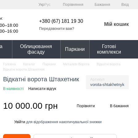
Порівняння
Укр
Рус
Бажання
Вхід
и:
+380 (67) 181 19 30
Мій кошик
00–18:00
Передзвонити вам?
00–16:00
та
Облицювання
Готові
Паркани
фасаду
комплекси
Головна
Каталог
Паркани
Металеві Ворота
Відкатні ворота
Відкатні ворота Штахетник
Відкатні ворота Штахетник
Артикул
vorota-shtakhetnyk
В наявності
Написати відгук
10 000.00 грн
Порівняти
В бажання
Увійти
для відображення накопичувальної знижки
%