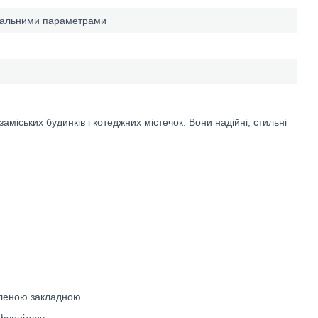
дуальними параметрами
аміських будинків і котеджних містечок. Вони надійні, стильні
вленою закладною.