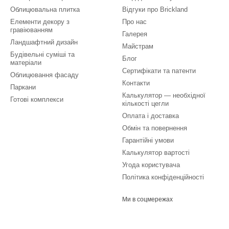
Облицювальна плитка
Відгуки про Brickland
Елементи декору з
Про нас
гравіюванням
Галерея
Ландшафтний дизайн
Майстрам
Будівельні суміші та
Блог
матеріали
Сертифікати та патенти
Облицювання фасаду
Контакти
Паркани
Калькулятор — необхідної
Готові комплекси
кількості цегли
Оплата і доставка
Обмін та повернення
Гарантійні умови
Калькулятор вартості
Угода користувача
Політика конфіденційності
Ми в соцмережах