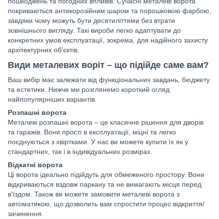
пошкоджень та погодних впливів. Сучасні металеві ворота
покриваються антикорозійним шаром та порошковою фарбою,
завдяки чому можуть бути десятиліттями без втрати
зовнішнього вигляду. Такі вироби легко адаптувати до
конкретних умов експлуатації, зокрема, для надійного захисту
архітектурних об'єктів.
Види металевих воріт – що підійде саме вам?
Ваш вибір має залежати від функціональних завдань, бюджету
та естетики. Нижче ми розглянемо короткий огляд
найпопулярніших варіантів.
Розпашні ворота
Металеві розпашні ворота – це класичне рішення для дворів
та гаражів. Вони прості в експлуатації, міцні та легко
поєднуються з хвіртками. У нас ви можете купити їх як у
стандартних, так і в індивідуальних розмірах.
Відкатні ворота
Ці ворота ідеально підійдуть для обмеженого простору. Вони
відкриваються вздовж паркану та не вимагають місця перед
в'їздом. Також ви можете замовити металеві ворота з
автоматикою, що дозволить вам спростити процес відкриття/
зачинення.