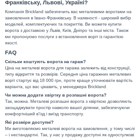
Франківську, Львові, Україні?
Компанія Brickland забезпечить вас металевими воротами на
замовлення в Івано-Франківську. В наявності - широкий вибір
моделей, комплектуючих та покриттів. Ви можете купити
ворота з доставкою у Львів, Київ, Дніпро та інші міста. Також
ми пропонуємо послуги з встановлення воріт із гарантією
якості.
FAQ
Скільки коштують ворота на гараж?
Ціна на металеві ворота для гаража залежить від конструкції,
типу відкриття та розмірів. Середня ціна гаражних металевих
воріт стартує від 18 000 грн, проте краще уточнювати вартість
варіанта, що вас цікавить, у менеджера Brickland.
Чи можна додати хвіртку в розпашні ворота?
Так, можна. Металеві розпашні ворота з хвірткою дозволяють
заощаджувати простір навколо вашої ділянки, забезпечуючи
комфортніший в'їзд і виїзд транспорту.
Які розміри доступні?
Ми виготовляємо металеві ворота на замовлення, у тому числі
– і нестандартні. Так, у нас у продажу доступні як одностулкові