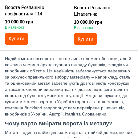
Ворота Розпашні з
Ворота Розпашні
профнастилу Т14
Штахетник
10 000.00 грн
10 000.00 грн
В наявності
В наявності
Купити
Купити
Надійні металеві ворота – це не лише елемент безпеки, але й
важлива частина архітектурного вигляду будинків, складів чи
виробничих об'єктів. Ця надійність забезпечується переважно
за рахунок правильного вибору матеріалу – наприклад, сталь
та оцинкований метал забезпечують довговічність конструкції,
а також технологій виробництва, які дозволяють виготовляти
ворота під будь-які умови експлуатації. Якщо ви шукаєте, де
купити металеві ворота в Україні з гарантією та доставкою,
компанія Brickland запропонує вам перевірене рішення від
виробників з України, Австрії, Італії та Словаччини.
Чому варто вибрати ворота із металу?
Метал – один із найміцніших матеріалів, стійкий до механічних