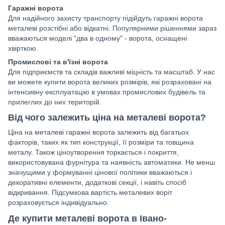
Гаражні ворота
Для надійного захисту транспорту підійдуть гаражні ворота
металеві розстібні або відкатні. Популярними рішеннями зараз
вважаються моделі "два в одному" - ворота, оснащені
хвірткою.
Промислові та в'їзні ворота
Для підприємств та складів важливі міцність та масштаб. У нас
ви можете купити ворота великих розмірів, які розраховані на
інтенсивну експлуатацію в умовах промислових будівель та
прилеглих до них територій.
Від чого залежить ціна на металеві ворота?
Ціна на металеві гаражні ворота залежить від багатьох
факторів, таких як тип конструкції, її розміри та товщина
металу. Також ціноутворення торкається і покриття,
використовувана фурнітура та наявність автоматики. Не менш
значущими у формуванні цінової політики вважаються і
декоративні елементи, додаткові секції, і навіть спосіб
відкривання. Підсумкова вартість металевих воріт
розраховується індивідуально.
Де купити металеві ворота в Івано-