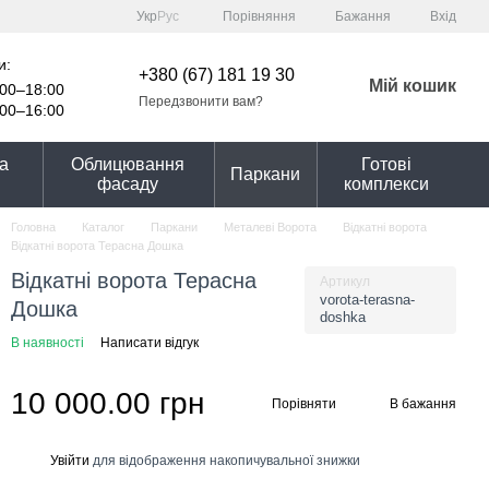
Порівняння
Укр
Рус
Бажання
Вхід
и:
+380 (67) 181 19 30
Мій кошик
00–18:00
Передзвонити вам?
00–16:00
та
Облицювання
Готові
Паркани
фасаду
комплекси
Головна
Каталог
Паркани
Металеві Ворота
Відкатні ворота
Відкатні ворота Терасна Дошка
Відкатні ворота Терасна
Артикул
vorota-terasna-
Дошка
doshka
В наявності
Написати відгук
10 000.00 грн
Порівняти
В бажання
Увійти
для відображення накопичувальної знижки
%