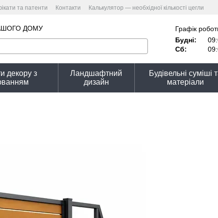
ікати та патенти
Контакти
Калькулятор — необхідної кількості цегли
улятор вартості
Угода користувача
Політика конфіденційності
АШОГО ДОМУ
Графік робот
Будні:
09:
Сб:
09:
и декору з
Ландшафтний
Будівельні суміші 
юванням
дизайн
матеріали