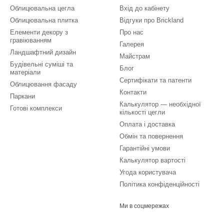
Облицювальна цегла
Вхід до кабінету
Облицювальна плитка
Відгуки про Brickland
Елементи декору з
Про нас
гравіюванням
Галерея
Ландшафтний дизайн
Майстрам
Будівельні суміші та
Блог
матеріали
Сертифікати та патенти
Облицювання фасаду
Контакти
Паркани
Калькулятор — необхідної
Готові комплекси
кількості цегли
Оплата і доставка
Обмін та повернення
Гарантійні умови
Калькулятор вартості
Угода користувача
Політика конфіденційності
Ми в соцмережах