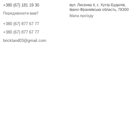
+380 (67) 181 19 30
вул. Лисенка 4, с. Хутір-Будилів,
Івано-Франківська область, 78300
Передзвонити вам?
Мапа проїзду
+380 (67) 877 67 77
+380 (67) 877 67 77
brickland03@gmail.com