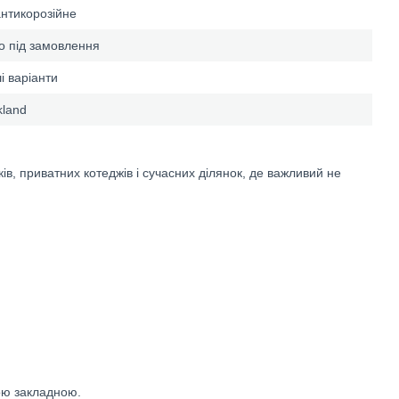
нтикорозійне
о під замовлення
і варіанти
kland
ів, приватних котеджів і сучасних ділянок, де важливий не
ою закладною.