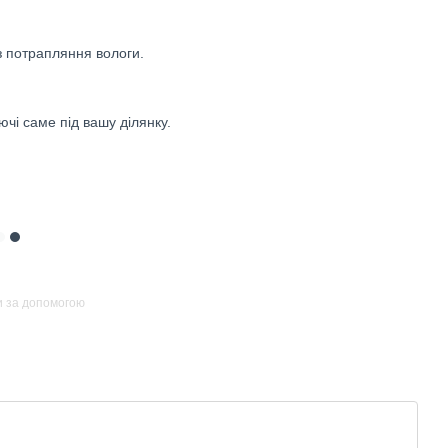
з потрапляння вологи.
чі саме під вашу ділянку.
и за допомогою