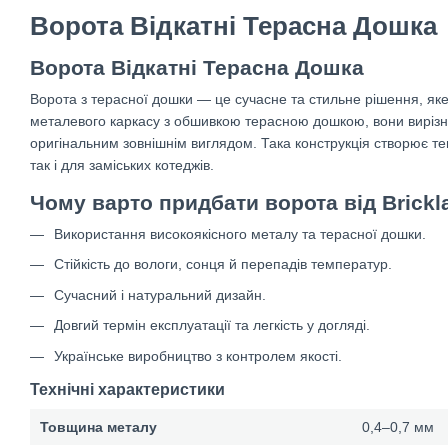
Ворота Відкатні Терасна Дошка
Ворота Відкатні Терасна Дошка
Ворота з терасної дошки — це сучасне та стильне рішення, яке п
металевого каркасу з обшивкою терасною дошкою, вони вирізня
оригінальним зовнішнім виглядом. Така конструкція створює теп
так і для заміських котеджів.
Чому варто придбати ворота від Brickl
Використання високоякісного металу та терасної дошки.
Стійкість до вологи, сонця й перепадів температур.
Сучасний і натуральний дизайн.
Довгий термін експлуатації та легкість у догляді.
Українське виробництво з контролем якості.
Технічні характеристики
Товщина металу
0,4–0,7 мм