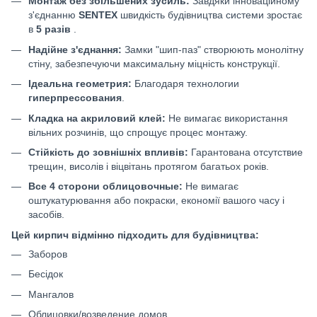
Монтаж без збільшених зусиль:
Завдяки інноваційному
з'єднанню
SENTEX
швидкість будівництва системи зростає
в
5 разів
.
Надійне з'єднання:
Замки "шип-паз" створюють монолітну
стіну, забезпечуючи максимальну міцність конструкції.
Ідеальна геометрия:
Благодаря технологии
гиперпрессования
.
Кладка на акриловий клей:
Не вимагає використання
вільних розчинів, що спрощує процес монтажу.
Стійкість до зовнішніх впливів:
Гарантована
отсутствие
трещин, висолів і віцвітань протягом багатьох років.
Все 4 сторони облицовочные:
Не вимагає
оштукатурювання або покраски, економії вашого часу і
засобів.
Цей кирпич відмінно підходить для будівництва:
Заборов
Бесідок
Мангалов
Облицовки/возведение домов