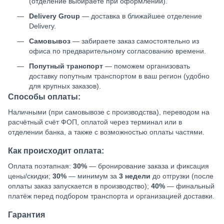
(отделение выбираете при оформлении).
Delivery Group
— доставка в ближайшее отделение
Delivery.
Самовывоз
— забираете заказ самостоятельно из
офиса по предварительному согласованию времени.
Попутный транспорт
— поможем организовать
доставку попутным транспортом в ваш регион (удобно
для крупных заказов).
Способы оплаты:
Наличными (при самовывозе с производства), переводом на
расчётный счёт ФОП, оплатой через терминал или в
отделении банка, а также с возможностью оплаты частями.
Как происходит оплата:
Оплата поэтапная:
30%
— бронирование заказа и фиксация
цены/скидки;
30%
— минимум за
3 недели
до отгрузки (после
оплаты заказ запускается в производство);
40%
— финальный
платёж перед подбором транспорта и организацией доставки.
Гарантия