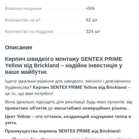
Влагопоглощение
<5%
Количество на м²
62 шт
Количество на поддоне
324 шт
Описание
Кирпич швидкого монтажу SENTEX PRIME
Yellow
від Brickland – надійна інвестиція у
ваше майбутнє
Іщете ідеальне рішення для швидкого, якісного і довговічного
будівництва?
Кирпич SENTEX PRIME
Yellow
від Brickland
–
це то, що вам потрібно!
Вона ідеально підходить для реалізації будь-яких проектів: від
приватних об'єктів
до
масштабних комерційних рішень
.
Цвет Yellow – это оттенок, создающий ощущение тепла и
уюта.
Преимущества кирпича SENTEX PRIME від Brickland: