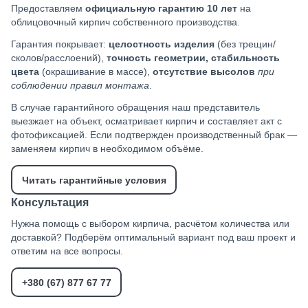
Предоставляем
официальную гарантию 10 лет
на
облицовочный кирпич собственного производства.
Гарантия покрывает:
целостность изделия
(без трещин/
сколов/расслоений),
точность геометрии, стабильность
цвета
(окрашивание в массе),
отсутствие высолов
при
соблюдении правил монтажа
.
В случае гарантийного обращения наш представитель
выезжает на объект, осматривает кирпич и составляет акт с
фотофиксацией. Если подтвержден производственный брак —
заменяем кирпич в необходимом объёме.
Читать гарантийные условия
Консультация
Нужна помощь с выбором кирпича, расчётом количества или
доставкой? Подберём оптимальный вариант под ваш проект и
ответим на все вопросы.
+380 (67) 877 67 77