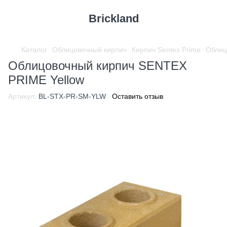
Brickland
Каталог
Облицовочный кирпич
Кирпич Sentex Prime
Облиц
Облицовочный кирпич SENTEX
PRIME Yellow
Артикул:
BL-STX-PR-SM-YLW
Оставить отзыв