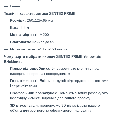
І інше.
Технічні характеристики SENTEX PRIME:
Розміри:
250х125х65 мм
Вага:
3,5 кг
Марка міцності:
М200
Влагопоглощение:
до 5%
Морозостійкість:
120-150 циклів
Чому варто вибрати кирпич SENTEX PRIME Yellow від
Brickland:
Прямо від виробника:
Ви замовляєте кирпич у нас,
виходячи з переплат посередникам.
Гарантія якості:
Якість продукції підтверджено патентами
і сертифікатами.
Професійний розрахунок:
Поможемо точно розрахувати
необхідну кількість кирпичів для вашого проекту.
3D-візуалізація:
пропонуємо 3D-візуалізацію вашого
об'єкта для зручного та ефективного планування.