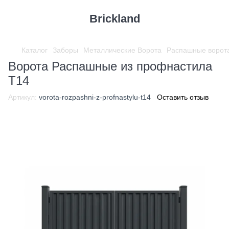
Brickland
Каталог
Заборы
Металлические Ворота
Распашные ворот
Ворота Распашные из профнастила
Т14
Артикул:
vorota-rozpashni-z-profnastylu-t14
Оставить отзыв