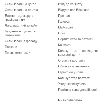
Облицювальна цегла
Вхід до кабінету
Облицювальна плитка
Відгуки про Brickland
Елементи декору з
Про нас
гравіюванням
Галерея
Ландшафтний дизайн
Майстрам
Будівельні суміші та
Блог
матеріали
Сертифікати та патенти
Облицювання фасаду
Контакти
Паркани
Калькулятор — необхідної
Готові комплекси
кількості цегли
Оплата і доставка
Обмін та повернення
Гарантійні умови
Калькулятор вартості
Угода користувача
Політика конфіденційності
Ми в соцмережах