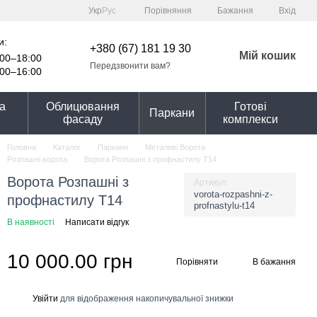
Порівняння
Укр
Рус
Бажання
Вхід
и:
+380 (67) 181 19 30
Мій кошик
00–18:00
Передзвонити вам?
00–16:00
та
Облицювання
Готові
Паркани
фасаду
комплекси
Головна
Каталог
Паркани
Металеві Ворота
Розпашні ворота
Ворота Розпашні з профнастилу Т14
Ворота Розпашні з
Артикул
vorota-rozpashni-z-
профнастилу Т14
profnastylu-t14
В наявності
Написати відгук
10 000.00 грн
Порівняти
В бажання
Увійти
для відображення накопичувальної знижки
%