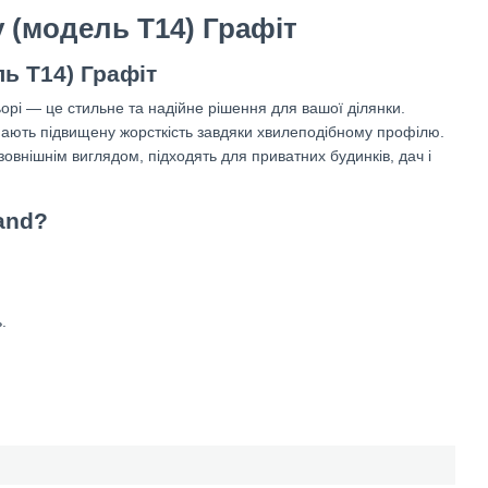
 (модель Т14) Графіт
ь Т14) Графіт
орі — це стильне та надійне рішення для вашої ділянки.
 мають підвищену жорсткість завдяки хвилеподібному профілю.
зовнішнім виглядом, підходять для приватних будинків, дач і
and?
.