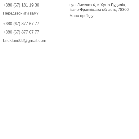
+380 (67) 181 19 30
вул. Лисенка 4, с. Хутір-Будилів,
Івано-Франківська область, 78300
Передзвонити вам?
Мапа проїзду
+380 (67) 877 67 77
+380 (67) 877 67 77
brickland03@gmail.com