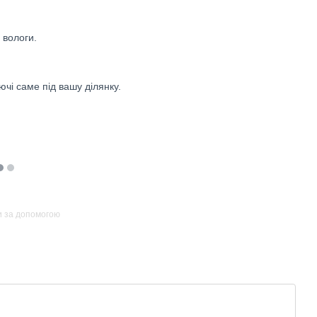
 вологи.
чі саме під вашу ділянку.
и за допомогою