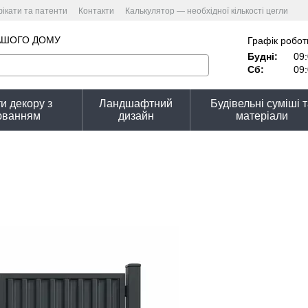
ікати та патенти
Контакти
Калькулятор — необхідної кількості цегли
улятор вартості
Угода користувача
Політика конфіденційності
АШОГО ДОМУ
Графік робот
Будні:
09:
Сб:
09:
и декору з
Ландшафтний
Будівельні суміші 
юванням
дизайн
матеріали