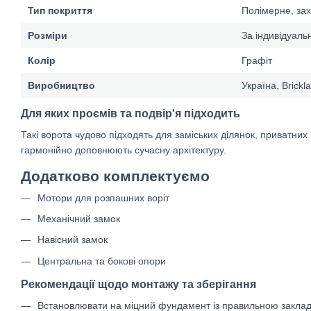
Тип покриття
Полімерне, за
Розміри
За індивідуал
Колір
Графіт
Виробництво
Україна, Brickl
Для яких проємів та подвір'я підходить
Такі ворота чудово підходять для заміських ділянок, приватних б
гармонійно доповнюють сучасну архітектуру.
Додатково комплектуємо
Мотори для розпашних воріт
Механічний замок
Навісний замок
Центральна та бокові опори
Рекомендації щодо монтажу та зберігання
Встановлювати на міцний фундамент із правильною закла