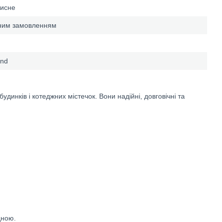
хисне
ьним замовленням
and
удинків і котеджних містечок. Вони надійні, довговічні та
дною.