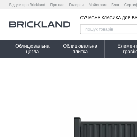
Перейти до основного контенту
Відгуки про Brickland
Про нас
Галерея
Майстрам
Блог
Сертиф
Оплата і доставка
Обмін та повернення
Гарантійні умови
Кальк
СУЧАСНА КЛАСИКА ДЛЯ В
Облицювальна
Облицювальна
Елемент
цегла
плитка
граві