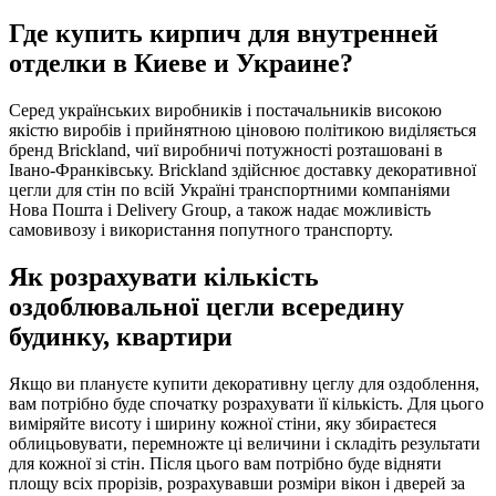
Где купить кирпич для внутренней
отделки в Киеве и Украине?
Серед українських виробників і постачальників високою
якістю виробів і прийнятною ціновою політикою виділяється
бренд Brickland, чиї виробничі потужності розташовані в
Івано-Франківську. Brickland здійснює доставку декоративної
цегли для стін по всій Україні транспортними компаніями
Нова Пошта і Delivery Group, а також надає можливість
самовивозу і використання попутного транспорту.
Як розрахувати кількість
оздоблювальної цегли всередину
будинку, квартири
Якщо ви плануєте купити декоративну цеглу для оздоблення,
вам потрібно буде спочатку розрахувати її кількість. Для цього
виміряйте висоту і ширину кожної стіни, яку збираєтеся
облицьовувати, перемножте ці величини і складіть результати
для кожної зі стін. Після цього вам потрібно буде відняти
площу всіх прорізів, розрахувавши розміри вікон і дверей за