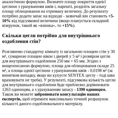
аналогічною формулою. Визначте площу покриття однієї
цеглини з урахуванням швів і, нарешті, розділіть загальну
площу облицювання на отриману величину. До результату
потрібно додати запас на відходи - зазвичай він становить
+5-
10%
від підсумкової величини (якщо планується складний
візерунок, такий як «ялинка», то
+15%
).
Скільки цегли потрібно для внутрішнього
оздоблення стін?
Розглянемо стандартну кімнату із загальною площею стін у 30
м², сумарною площею вікон і дверей у 5 м² і розміром цегли
для внутрішнього оздоблення 250 мм × 65 мм. Згідно з
вищеописаною формулою, площа для облицювання складе 25
м², а площа однієї цеглини з урахуванням швів - 0,0198 м² (за
винятком випадку, якщо ви купуєте SENTEX цеглу - тоді шви
враховувати не треба). У результаті, підсумкова кількість цегли
для внутрішнього оздоблення буде приблизно дорівнювати
1263 одиницям, а з урахуванням запасу -
1390 одиницям.
Також ви можете
забронювати консультацію наших
експертів,
щоб отримати максимально точний розрахунок
кількості даного оздоблювального матеріалу.