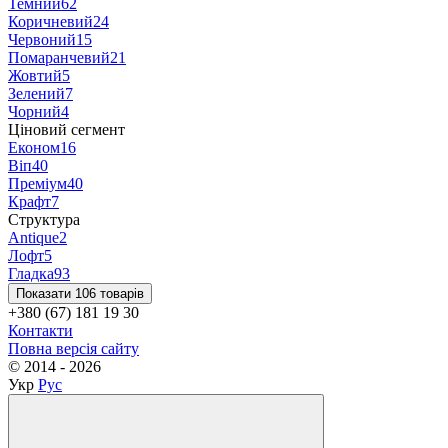
Темний
62
Коричневий
24
Червоний
15
Помаранчевий
21
Жовтий
5
Зелений
7
Чорний
4
Ціновий сегмент
Економ
16
Віп
40
Преміум
40
Крафт
7
Структура
Antique
2
Лофт
5
Гладка
93
Показати 106 товарів
+380 (67) 181 19 30
Контакти
Повна версія сайту
© 2014 - 2026
Укр
Рус