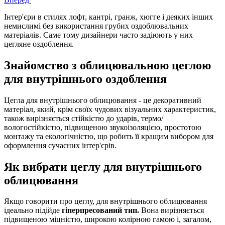
Інтер'єри в стилях лофт, кантрі, гранж, хюгге і деяких інших
немислимі без використання грубих оздоблювальних
матеріалів. Саме тому дизайнери часто задіюють у них
цегляне оздоблення.
Знайомство з облицювальною цеглою
для внутрішнього оздоблення
Цегла для внутрішнього облицювання - це декоративний
матеріал, який, крім своїх чудових візуальних характеристик,
також вирізняється стійкістю до ударів, термо/
вологостійкістю, підвищеною звукоізоляцією, простотою
монтажу та екологічністю, що робить її кращим вибором для
оформлення сучасних інтер'єрів.
Як вибрати цеглу для внутрішнього
облицювання
Якщо говорити про цеглу, для внутрішнього облицювання
ідеально підійде
гіперпресований тип.
Вона вирізняється
підвищеною міцністю, широкою колірною гамою і, загалом,